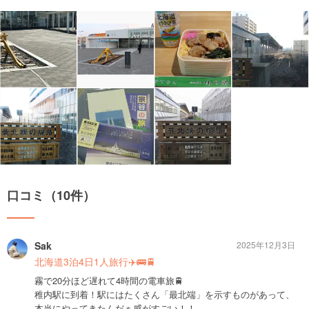
口コミ（10件）
Sak
2025年12月3日
北海道3泊4日1人旅行✈️🚌🚆
霧で20分ほど遅れて4時間の電車旅🚆
稚内駅に到着！駅にはたくさん「最北端」を示すものがあって、
本当にやってきたんだぁ感がすごい！！