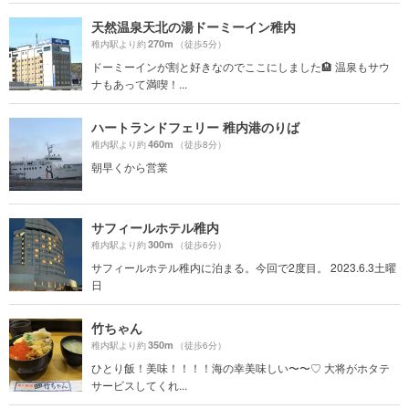
天然温泉天北の湯ドーミーイン稚内
270m
稚内駅より約
（徒歩5分）
ドーミーインが割と好きなのでここにしました🏨 温泉もサウ
ナもあって満喫！...
ハートランドフェリー 稚内港のりば
460m
稚内駅より約
（徒歩8分）
朝早くから営業
サフィールホテル稚内
300m
稚内駅より約
（徒歩6分）
サフィールホテル稚内に泊まる。今回で2度目。 2023.6.3土曜
日
竹ちゃん
350m
稚内駅より約
（徒歩6分）
ひとり飯！美味！！！！海の幸美味しい〜〜♡ 大将がホタテ
サービスしてくれ...