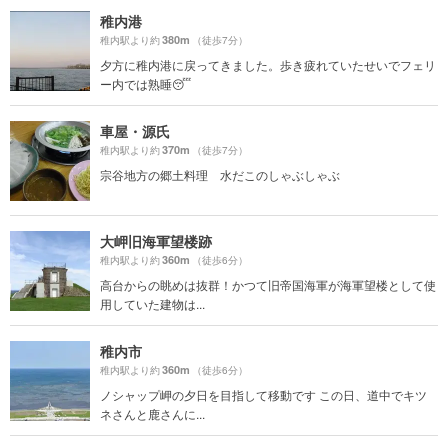
稚内港
380m
稚内駅より約
（徒歩7分）
夕方に稚内港に戻ってきました。歩き疲れていたせいでフェリ
ー内では熟睡😴
車屋・源氏
370m
稚内駅より約
（徒歩7分）
宗谷地方の郷土料理 水だこのしゃぶしゃぶ
大岬旧海軍望楼跡
360m
稚内駅より約
（徒歩6分）
高台からの眺めは抜群！かつて旧帝国海軍が海軍望楼として使
用していた建物は...
稚内市
360m
稚内駅より約
（徒歩6分）
ノシャップ岬の夕日を目指して移動です この日、道中でキツ
ネさんと鹿さんに...