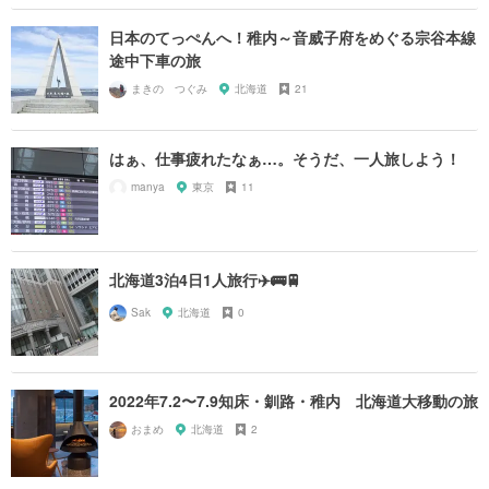
日本のてっぺんへ！稚内～音威子府をめぐる宗谷本線
途中下車の旅
まきの つぐみ
北海道
21
はぁ、仕事疲れたなぁ…。そうだ、一人旅しよう！
manya
東京
11
北海道3泊4日1人旅行✈️🚌🚆
Sak
北海道
0
2022年7.2〜7.9知床・釧路・稚内 北海道大移動の旅
おまめ
北海道
2