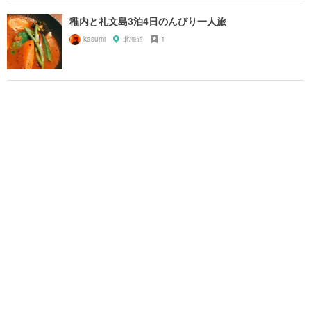
稚内と礼文島3泊4日のんびり一人旅
kasumi
北海道
1