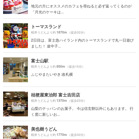
地元の方にオススメのカフェを尋ねると必ず返ってくるのが
「月光のケーキは...
トーマスランド
1870m
桜井うどんより約
（徒歩32分）
2日目は、富士急ハイランド内のトーマスランドで丸一日遊び
ました！ 途中子...
富士山駅
850m
桜井うどんより約
（徒歩15分）
ふじやまたいやき:改札横
桔梗屋東治郎 富士吉田店
1370m
桜井うどんより約
（徒歩23分）
山梨のテッパンのお菓子。 今は信玄餅以外にもあります。 行
く度に新しいお...
美也樹うどん
1770m
桜井うどんより約
（徒歩30分）