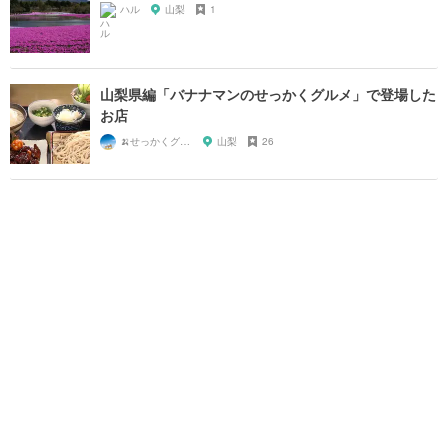
ハル
山梨
1
山梨県編「バナナマンのせっかくグルメ」で登場した
お店
🍌せっかくグルメまにあ🍌
山梨
26