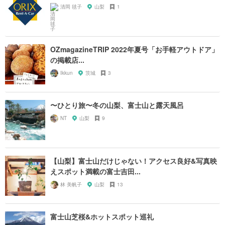
清岡 毬子
山梨
1
OZmagazineTRIP 2022年夏号「お手軽アウトドア」
の掲載店...
Ikkun
茨城
3
〜ひとり旅〜冬の山梨、富士山と露天風呂
NT
山梨
9
【山梨】富士山だけじゃない！アクセス良好&写真映
えスポット満載の富士吉田...
林 美帆子
山梨
13
富士山芝桜&ホットスポット巡礼