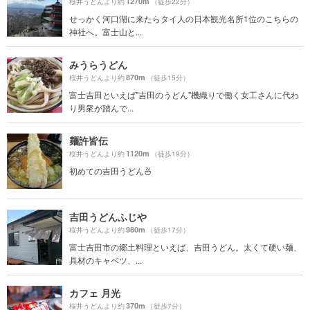
1270m
桜井うどんより約
（徒歩22分）
せっかく河口湖に来たらタイ人の日本観光名所1位のこちらの
神社へ。富士山と...
みうらうどん
870m
桜井うどんより約
（徒歩15分）
富士吉田といえば"吉田のうどん"機織りで働く女工さんに代わ
り男衆が踏んで...
麺許皆伝
1120m
桜井うどんより約
（徒歩19分）
初めての吉田うどん🍜
吉田うどんふじや
980m
桜井うどんより約
（徒歩17分）
富士吉田市の郷土料理といえば、吉田うどん。太くて硬い麺、
具材のキャベツ、...
カフェ 月光
370m
桜井うどんより約
（徒歩7分）