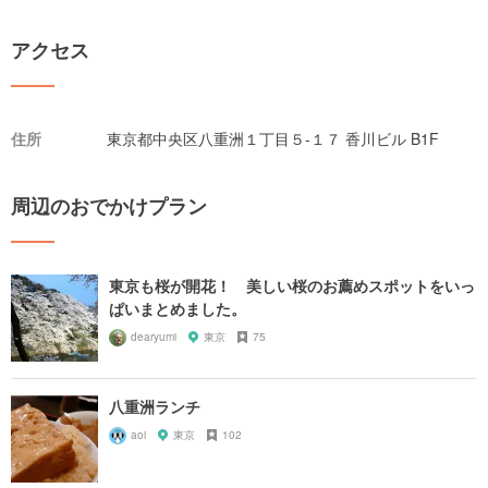
アクセス
住所
東京都中央区八重洲１丁目５-１７ 香川ビル B1F
周辺のおでかけプラン
東京も桜が開花！ 美しい桜のお薦めスポットをいっ
ぱいまとめました。
dearyumi
東京
75
八重洲ランチ
aoi
東京
102