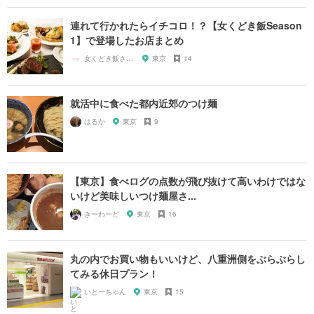
連れて行かれたらイチコロ！？【女くどき飯Season
1】で登場したお店まとめ
女くどき飯されたいガール
東京
14
就活中に食べた都内近郊のつけ麺
はるか
東京
9
【東京】食べログの点数が飛び抜けて高いわけではな
いけど美味しいつけ麺屋さ...
きーわーど
東京
16
丸の内でお買い物もいいけど、八重洲側をぶらぶらし
てみる休日プラン！
いとーちゃん
東京
15