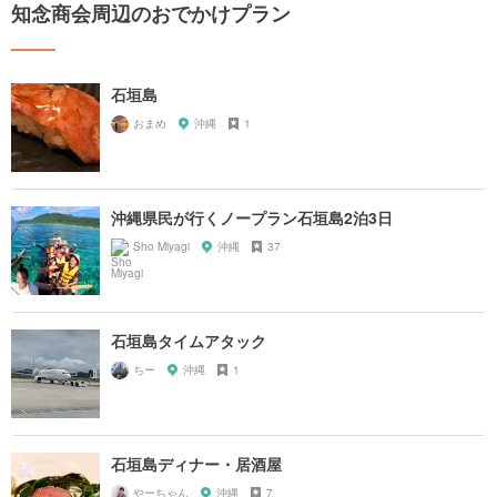
知念商会周辺のおでかけプラン
石垣島
おまめ
沖縄
1
沖縄県民が行くノープラン石垣島2泊3日
Sho Miyagi
沖縄
37
石垣島タイムアタック
ちー
沖縄
1
石垣島ディナー・居酒屋
やーちゃん
沖縄
7