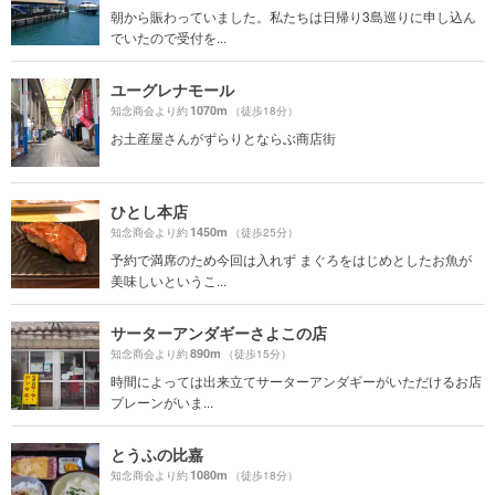
朝から賑わっていました。私たちは日帰り3島巡りに申し込ん
でいたので受付を...
ユーグレナモール
1070m
知念商会より約
（徒歩18分）
お土産屋さんがずらりとならぶ商店街
ひとし本店
1450m
知念商会より約
（徒歩25分）
予約で満席のため今回は入れず まぐろをはじめとしたお魚が
美味しいというこ...
サーターアンダギーさよこの店
890m
知念商会より約
（徒歩15分）
時間によっては出来立てサーターアンダギーがいただけるお店
プレーンがいま...
とうふの比嘉
1080m
知念商会より約
（徒歩18分）