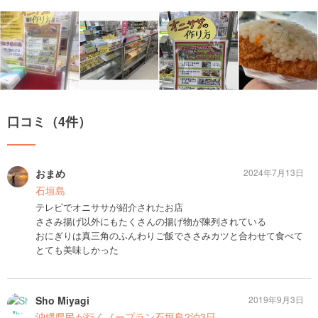
口コミ（4件）
おまめ
2024年7月13日
石垣島
テレビでオニササが紹介されたお店
ささみ揚げ以外にもたくさんの揚げ物が陳列されている
おにぎりは真三角のふんわりご飯でささみカツと合わせて食べて
とても美味しかった
Sho Miyagi
2019年9月3日
沖縄県民が行くノープラン石垣島2泊3日