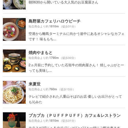
朝0630から開いている大人気のお豆腐屋さん
島野菜カフェリハロウビーチ
1810m
知念商会より約
（徒歩31分）
空港から離島ターミナルに向かう途中にあるオシャレなカフェ
です！ 味ももち...
焼肉やまもと
1790m
知念商会より約
（徒歩30分）
2ヵ月前に予約していた石垣牛の焼肉屋さん！ 焼しゃぶがとー
っても美味し...
来夏世
760m
知念商会より約
（徒歩13分）
テレビで紹介された八重山そばのお店 優しいお出汁がとって
も沁みた
プカプカ（ＰＵＦＦＰＵＦＦ）カフェ＆レストラン
1810m
知念商会より約
（徒歩31分）
テラスが1Fにぁるので ワンコU´•ﻌ•`Uと一緒にご飯出来ます。