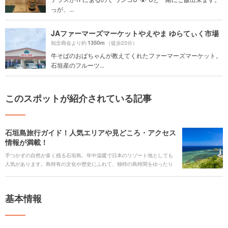
っが、...
JAファーマーズマーケットやえやま ゆらてぃく市場
1350m
知念商会より約
（徒歩23分）
牛そばのおばちゃんが教えてくれたファーマーズマーケット。
石垣産のフルーツ...
このスポットが紹介されている記事
石垣島旅行ガイド！人気エリアや見どころ・アクセス
情報が満載！
手つかずの自然が多く残る石垣島。年中温暖で日本のリゾート地としても
人気があります。島特有の文化や歴史にふれて、独特の島時間をゆったり
と過ごせば、身も心もリラックス。この上ない景色と空気によって、パワ
ーチャージできること間違いなしです。 美しいビーチを眺めたり、多彩な
アクティビティで遊んだり、八重山諸島への観光など楽しみ方はいろい
基本情報
ろ。そんなあらゆる魅力の詰まった石垣島を紹介します。