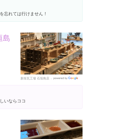
を忘れては行けません！
垣島
新垣瓦工場 石垣島店
Google
Places
しいならココ