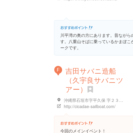
川平湾の奥の方にあります。昔ながら
す。八重山そばに乗っているかまぼこ
ークです。
吉田サバニ造船
F
（久宇良サバニツ
アー）
沖縄県石垣市字平久保 字２３４-２４３
http://cicadae-sailboat.com/
今回のメインイベント！