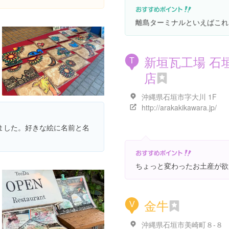
離島ターミナルといえばこれ
新垣瓦工場 石
T
店
沖縄県石垣市字大川 1F
http://arakakikawara.jp/
ました。好きな絵に名前と名
ちょっと変わったお土産が欲
金牛
V
沖縄県石垣市美崎町８-８