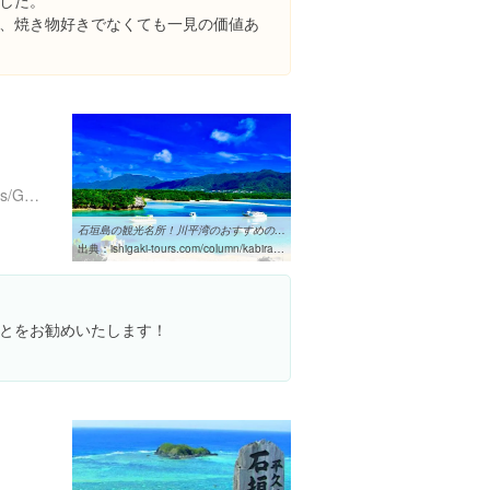
した。
、焼き物好きでなくても一見の価値あ
http://www.mapple.net/spots/G04700111501.htm
石垣島の観光名所！川平湾のおすすめのスポット＆遊び方まとめ ...
出典：
ishigaki-tours.com/column/kabirawan20180611
とをお勧めいたします！