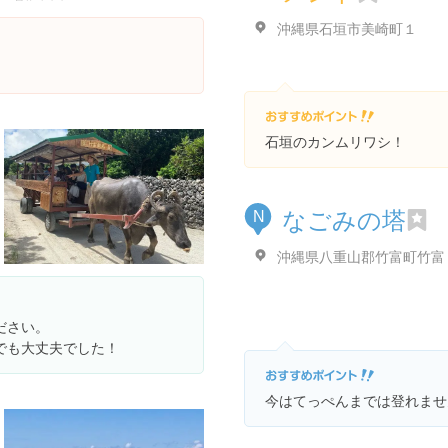
Places
沖縄県石垣市美崎町１
石垣のカンムリワシ！
なごみの塔
N
沖縄県八重山郡竹富町竹富
ださい。
でも大丈夫でした！
今はてっぺんまでは登れませ