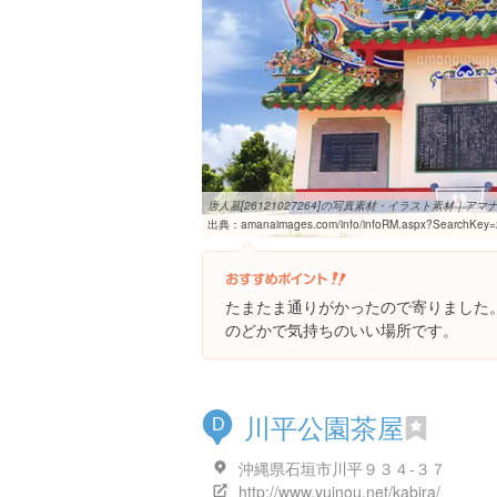
唐人墓[26121027264]の写真素材・イラスト素材｜ア
出典：
amanaimages.com/info/infoRM.aspx?SearchKey
たまたま通りがかったので寄りました
のどかで気持ちのいい場所です。
川平公園茶屋
D
沖縄県石垣市川平９３４-３７
http://www.yuinou.net/kabira/