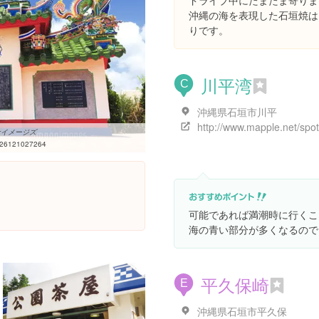
ドライブ中にたまたま寄りま
沖縄の海を表現した石垣焼は
りです。
川平湾
C
沖縄県石垣市川平
マナイメージズ
=26121027264
。
可能であれば満潮時に行くこ
海の青い部分が多くなるので
平久保崎
E
沖縄県石垣市平久保