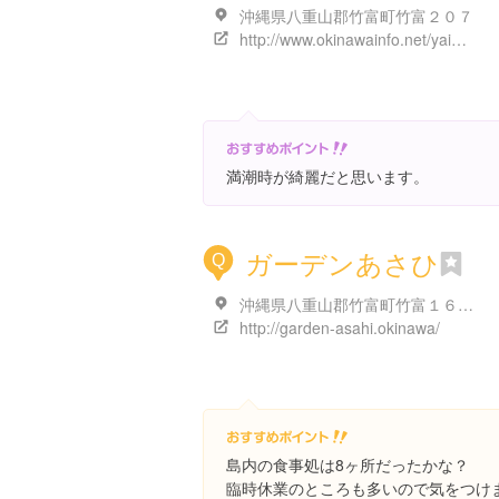
沖縄県八重山郡竹富町竹富２０７
http://www.okinawainfo.net/yaima/taketomi-nishi.html
満潮時が綺麗だと思います。
ガーデンあさひ
Q
沖縄県八重山郡竹富町竹富１６３-１
http://garden-asahi.okinawa/
島内の食事処は8ヶ所だったかな？
臨時休業のところも多いので気をつけ