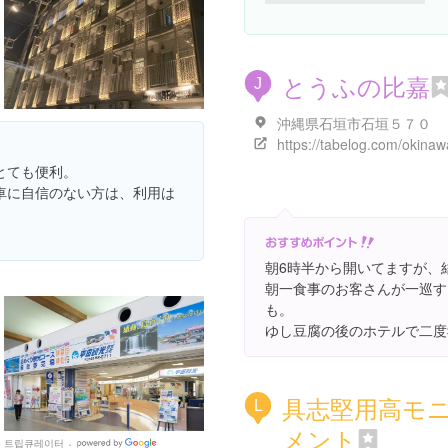
とうふの比嘉
J
沖縄県石垣市石垣５７０
とても便利。
車に自信のない方は、利用は
朝6時半から開いてますが、
朝一食事のお客さんが一巡す
も。
ゆし豆腐の後のホテルで二度
具志堅用高モ
L
メント
트립큐레이터
Google