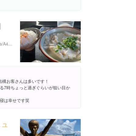
https://tabelog.com/okinawa/A4705/A470501/47001361/
結構お客さんは多いです！
る7時ちょっと過ぎぐらいが狙い目か
寝は幸せです笑
ニュ