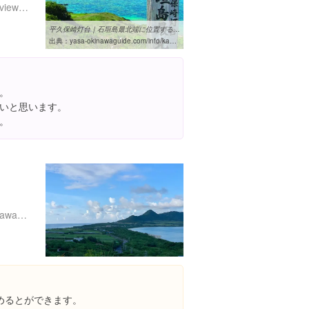
http://www.okinawastory.jp/view/portal/0020400903/
平久保崎灯台｜石垣島最北端に位置する灯台から見る絶景！｜沖縄観光
出典：
yasa-okinawaguide.com/info/kanko/spot/detail/170
。
いと思います。
。
http://www.city.ishigaki.okinawa.jp/
めるとができます。