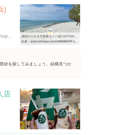
浜)
https://www.instagram.com/explore/locations/239188134
星砂がとれる竹富島カイジ浜[10573002762]の写真素材・イラスト素材 ...
出典：
amanaimages.com/info/infoRF.aspx?SearchKey=10573002762
星砂を探してみましょう。結構見つか
人店