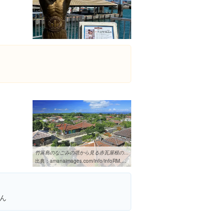
竹富島のなごみの塔から見る赤瓦屋根の集落[26105011813]の写真素材 ...
出典：
amanaimages.com/info/infoRM.aspx?SearchKey=26105011813
ん