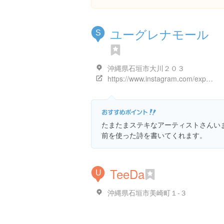
ユーグレナモール
S
沖縄県石垣市大川２０３
https://www.instagram.com/explore/locations/10687560
たまたまステキなアーティストさんい
前を使った詩を書いてくれます。
TeeDa
U
沖縄県石垣市美崎町１-３