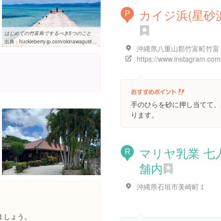
カイジ浜(星砂
P
はじめての竹富島でするべき5つのこと
出典：
huckleberry-jp.com/okinawaguide/taketomi/firsttaketomiisland
沖縄県八重山郡竹富町竹富
手のひらを砂に押し当てて、
ります。
マリヤ乳業 七
R
舗内
沖縄県石垣市美崎町１
ましょう。