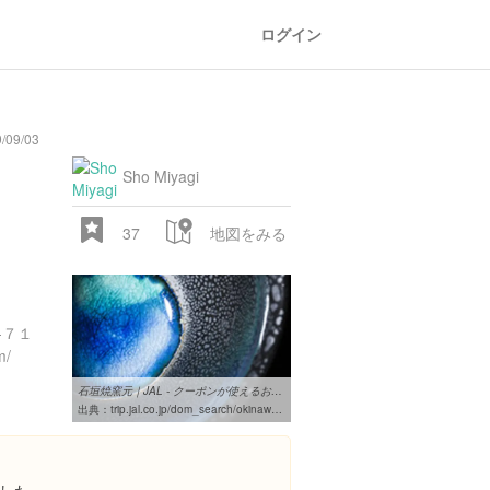
ログイン
/09/03
general
railroad
train
comic
mountain
sports
fishing
bbq
fashion
tradition
music
baby
camera
amusement
aquarium
sea
ball
baer
store
park
Sho Miyagi
37
地図をみる
-７１
m/
石垣焼窯元｜JAL - クーポンが使えるお店検索（JAL旅プラスなび）
28.522 px
出典：
trip.jal.co.jp/dom_search/okinawa_k/site/detail/4