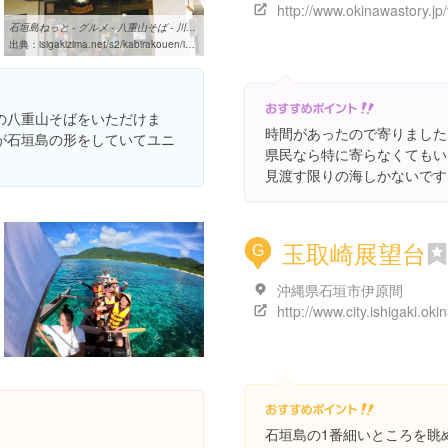
石垣島ねっと - グルメ - 八重山そば - 川平公園茶屋
出典：
isigakizima.net/s2/kabirakouen/index.php?pubid=309&dvsid=1&area1id=4&cate1id=&cate2id=&p=1&p_ref=
の八重山そばをいただけま
時間があったので寄りました
が石垣島の形をしていてユニ
県民なら特に寄らなくてもい
見渡す限りの海しかないです
玉取崎展望台
G
沖縄県石垣市伊原間
石垣島の1番細いところを眺