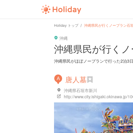
user
pin
tel
time
Holiday トップ
沖縄県民が行くノープラン石垣
沖縄
date
child
solitary
沖縄県民が行くノ
tokyo
kanagawa
osaka
沖縄県民がほぼノープランで行った2泊3
唐人墓
A
沖縄県石垣市新川