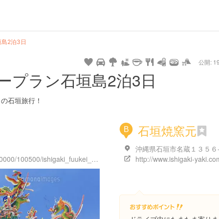
url
guide
hot
type
star
camera
home
settings
profile
print
rank
mail
lock
calendar
access
島2泊3日
公開: 19
pet
drive
walking
cycling
nature
stroll
art
camp
history
castle
temple
cafe
gourmet
onsen
outdoor
world
public bath
shopping
ープラン石垣島2泊3日
heritage
kyoto
hyogo
日の石垣旅行！
石垣焼窯元
B
沖縄県石垣市名蔵１３５６
http://www.city.ishigaki.okinawa.jp/100000/100500/ishigaki_fuukei_rekishi/123.html
http://www.ishigaki-yaki.co