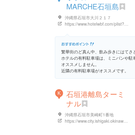
MARCHE石垣島
沖縄県石垣市大川２１７
https://www.hotelwbf.com/plist?hotel_sb=14
繁華街のど真ん中、飲み歩きにはてさ
ホテルの有料駐車場は、ミニバンや駐
オススメしません。
近隣の有料駐車場がオススメです。
石垣港離島ターミ
K
ナル
沖縄県石垣市美崎町1番地
https://www.city.ishigaki.okinawa.jp/soshiki/kowan/yugurenaisigakikouritoutaminaru/6957.html