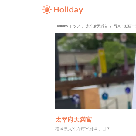
Holiday トップ
太宰府天満宮
写真・動画一
太宰府天満宮
福岡県太宰府市宰府４丁目７-１