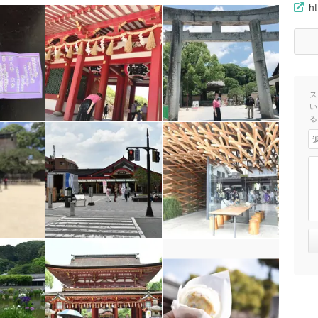
ht
ス
い
る