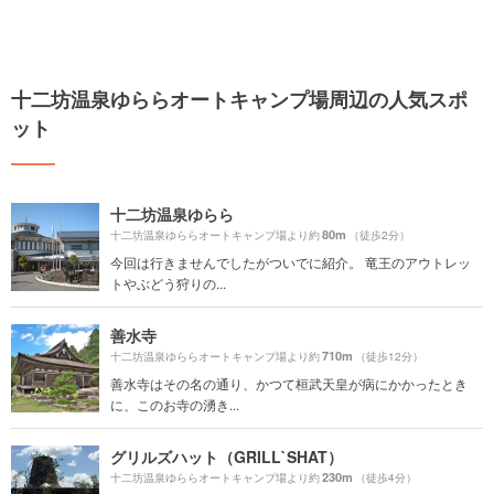
十二坊温泉ゆららオートキャンプ場周辺の人気スポ
ット
十二坊温泉ゆらら
80m
十二坊温泉ゆららオートキャンプ場より約
（徒歩2分）
今回は行きませんでしたがついでに紹介。 竜王のアウトレッ
トやぶどう狩りの...
善水寺
710m
十二坊温泉ゆららオートキャンプ場より約
（徒歩12分）
善水寺はその名の通り、かつて桓武天皇が病にかかったとき
に、このお寺の湧き...
グリルズハット（GRILL`SHAT）
230m
十二坊温泉ゆららオートキャンプ場より約
（徒歩4分）