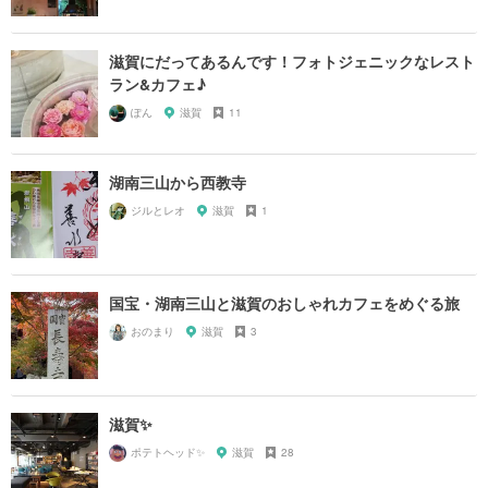
滋賀にだってあるんです！フォトジェニックなレスト
ラン&カフェ♪
ぽん
滋賀
11
湖南三山から西教寺
ジルとレオ
滋賀
1
国宝・湖南三山と滋賀のおしゃれカフェをめぐる旅
おのまり
滋賀
3
滋賀✨
ポテトヘッド✨
滋賀
28