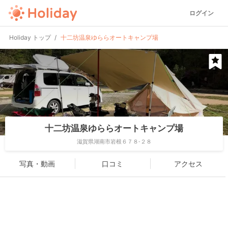
ログイン
Holiday トップ
十二坊温泉ゆららオートキャンプ場
十二坊温泉ゆららオートキャンプ場
滋賀県湖南市岩根６７８-２８
写真・動画
口コミ
アクセス