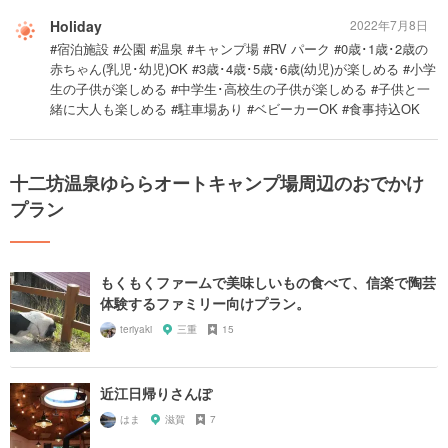
Holiday
2022年7月8日
#宿泊施設 #公園 #温泉 #キャンプ場 #RV パーク #0歳･1歳･2歳の
赤ちゃん(乳児･幼児)OK #3歳･4歳･5歳･6歳(幼児)が楽しめる #小学
生の子供が楽しめる #中学生･高校生の子供が楽しめる #子供と一
緒に大人も楽しめる #駐車場あり #ベビーカーOK #食事持込OK
十二坊温泉ゆららオートキャンプ場周辺のおでかけ
プラン
もくもくファームで美味しいもの食べて、信楽で陶芸
体験するファミリー向けプラン。
teriyaki
三重
15
近江日帰りさんぽ
はま
滋賀
7