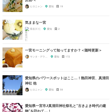
ヒロニャン
愛知
19
気ままな一宮
長谷川 仁
愛知
2
一宮モーニングって知ってますか？＜随時更新＞
サンタ・デラックス
愛知
172
愛知県のパワースポットはここ…！熱田神宮、真清田
神社 他
ヒロニャン
愛知
59
愛知県一宮市♪真清田神社祭礼と”古きよき時代の建
物”を訪ねて…！