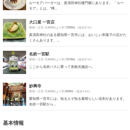
ルーモアバーガーは、真清田神社楼門横にあります。 「ルー
モア」とは、”噂...
大口屋 一宮店
1230m
尾張一之宮 大神神社より約
（徒歩21分）
真清田神社のある愛知県一宮市には、おいしい和菓子の店がた
くさんあります。...
名鉄一宮駅
1210m
尾張一之宮 大神神社より約
（徒歩21分）
ここから名鉄バスに乗って各観光施設へ。
妙興寺
830m
尾張一之宮 大神神社より約
（徒歩14分）
愛知県一宮市には、知る人ぞ知る素晴らしい名刹があります。
名鉄一宮駅から...
基本情報