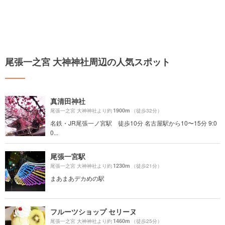
尾張一之宮 大神神社周辺の人気スポット
真清田神社
1900m
尾張一之宮 大神神社より約
（徒歩32分）
名鉄・JR尾張一ノ宮駅 徒歩10分 名古屋駅から10〜15分 9:0
0...
尾張一宮駅
1230m
尾張一之宮 大神神社より約
（徒歩21分）
まあまあデカめの駅
フルーツショップ セリーヌ
1460m
尾張一之宮 大神神社より約
（徒歩25分）