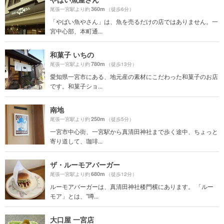
360m
尾張一宮駅より約
（徒歩6分）
「やばい魚やさん」は、魚を売るだけの店ではありません。一
宮中心部、本町通...
和菓子 いちの
780m
尾張一宮駅より約
（徒歩13分）
愛知県一宮市にある、地元産の素材にこだわった和菓子のお店
です。和菓子ショ...
南地
250m
尾張一宮駅より約
（徒歩5分）
一宮市中心街、一宮駅から真清田神社まで歩く途中、ちょっと
寄り道して、珈琲...
ザ・ルーモアバーガー
680m
尾張一宮駅より約
（徒歩12分）
ルーモアバーガーは、真清田神社楼門横にあります。 「ルー
モア」とは、”噂...
大口屋 一宮店