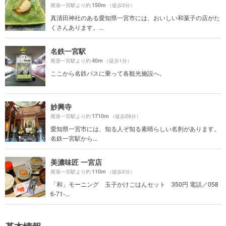
150m
尾張一宮駅より約
（徒歩3分）
真清田神社のある愛知県一宮市には、おいしい和菓子の店がた
くさんあります。...
名鉄一宮駅
40m
尾張一宮駅より約
（徒歩1分）
ここから名鉄バスに乗って各観光施設へ。
妙興寺
1710m
尾張一宮駅より約
（徒歩29分）
愛知県一宮市には、知る人ぞ知る素晴らしい名刹があります。
名鉄一宮駅から...
美濃味匠 一宮店
110m
尾張一宮駅より約
（徒歩2分）
「和」モーニング 玉子かけごはんセット 350円 電話／058
6-71-...