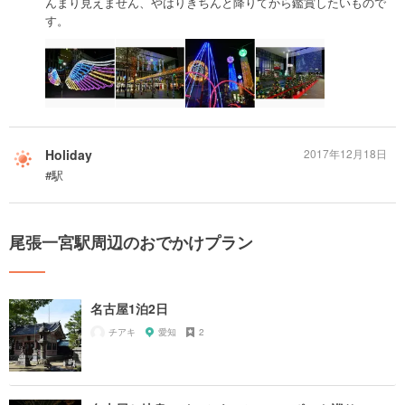
んまり見えません、やはりきちんと降りてから鑑賞したいもので
す。
Holiday
2017年12月18日
#駅
尾張一宮駅周辺のおでかけプラン
名古屋1泊2日
チアキ
愛知
2