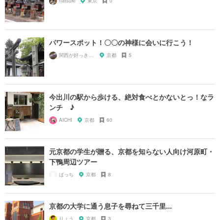
hatsuki
東京
0
パワースポット！〇〇の神様に会いに行こう！
関西が好っきゃねん
京都
5
今出川の駅から歩ける、絶対食べとかないとっ！なラ
ンチ ♪
AICHI
京都
60
元京都の学生が贈る、京都を知らない人向け河原町・
下鴨周辺ツアー
ばっち
京都
8
京都の大学に通う息子を尋ねて三千里...
りょう
京都
3