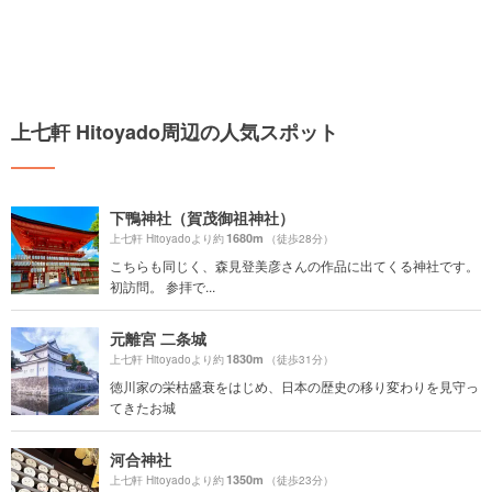
上七軒 Hitoyado周辺の人気スポット
下鴨神社（賀茂御祖神社）
1680m
上七軒 Hitoyadoより約
（徒歩28分）
こちらも同じく、森見登美彦さんの作品に出てくる神社です。
初訪問。 参拝で...
元離宮 二条城
1830m
上七軒 Hitoyadoより約
（徒歩31分）
徳川家の栄枯盛衰をはじめ、日本の歴史の移り変わりを見守っ
てきたお城
河合神社
1350m
上七軒 Hitoyadoより約
（徒歩23分）