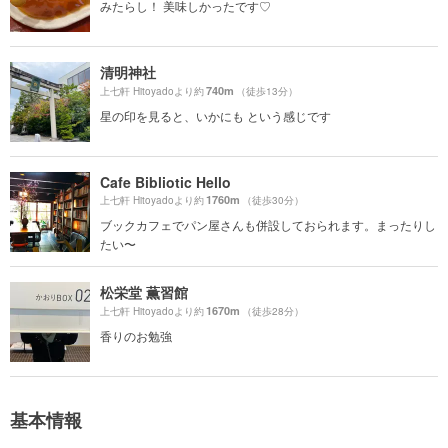
みたらし！ 美味しかったです♡
清明神社
740m
上七軒 Hitoyadoより約
（徒歩13分）
星の印を見ると、いかにも という感じです
Cafe Bibliotic Hello
1760m
上七軒 Hitoyadoより約
（徒歩30分）
ブックカフェでパン屋さんも併設しておられます。まったりし
たい〜
松栄堂 薫習館
1670m
上七軒 Hitoyadoより約
（徒歩28分）
香りのお勉強
基本情報