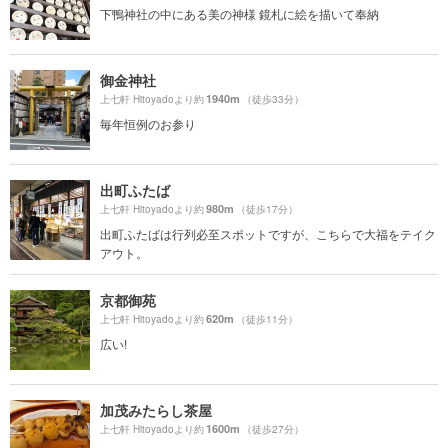
下鴨神社の中にある美の神様 鏡札に絵を描いて奉納
御金神社
1940m
上七軒 Hitoyadoより約
（徒歩33分）
毎年恒例のお参り
出町ふたば
980m
上七軒 Hitoyadoより約
（徒歩17分）
出町ふたばは行列必至スポットですが、こちらで大福をテイク
アウト。
京都御苑
620m
上七軒 Hitoyadoより約
（徒歩11分）
広い!
加茂みたらし茶屋
1600m
上七軒 Hitoyadoより約
（徒歩27分）