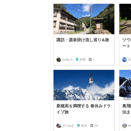
諏訪・源泉掛け流し巡り♨️旅
ツウ
ート
nurse.h
長野
1
D
新穂高を満喫する 春休みドラ
奥飛
イブ旅
泊ま
古だぬき
岐阜
29
e