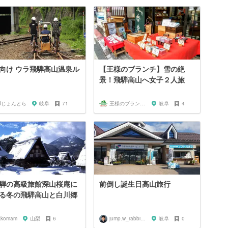
向け ウラ飛騨高山温泉ル
【王様のブランチ】雪の絶
景！飛騨高山へ女子２人旅
Jじょんとら
岐阜
71
王様のブランチファン
岐阜
4
騨の高級旅館深山桜庵に
前倒し誕生日高山旅行
る冬の飛騨高山と白川郷
kkomam
山梨
6
jump.w_rabbitkun
岐阜
0