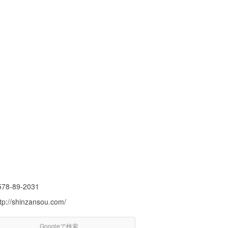
578-89-2031
tp://shinzansou.com/
Googleで検索