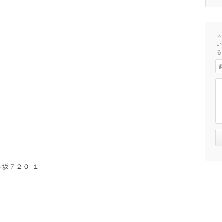
ス
い
る
坂７２０-１