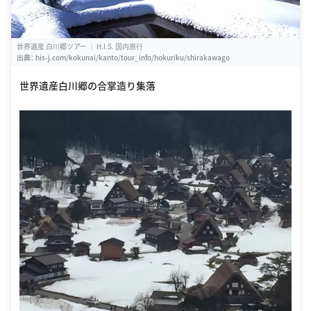
世界遺産 白川郷ツアー ｜ H.I.S. 国内旅行
出典：
his-j.com/kokunai/kanto/tour_info/hokuriku/shirakawago
世界遺産白川郷の合掌造り集落