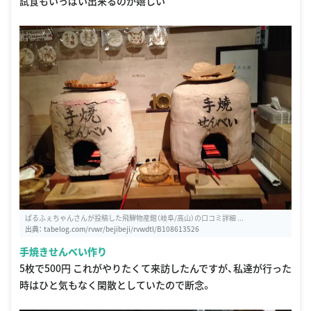
試食もいっぱい出来るのが嬉しい
ぱるふぇちゃんさんが投稿した飛騨物産館（岐阜/高山）の口コミ詳細 ...
出典：
tabelog.com/rvwr/bejibeji/rvwdtl/B108613526
手焼きせんべい作り
5枚で500円 これがやりたくて来訪したんですが、私達が行った
時はひと気もなく閑散としていたので断念。