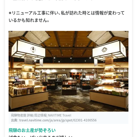
※リニューアル工事に伴い、私が訪れた時とは情報が変わって
いるかも知れません。
飛騨物産館 詳細/周辺情報| NAVITIME Travel
出典：
travel.navitime.com/ja/area/jp/spot/02301-4100556
飛騨のお土産が勢ぞろい