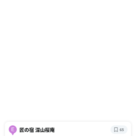
匠の宿 深山桜庵
E
65