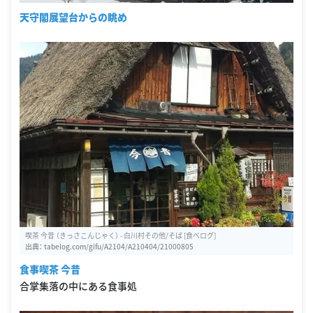
天守閣展望台からの眺め
喫茶 今昔 （きっさこんじゃく） - 白川村その他/そば [食べログ]
出典：
tabelog.com/gifu/A2104/A210404/21000805
食事喫茶 今昔
合掌集落の中にある食事処