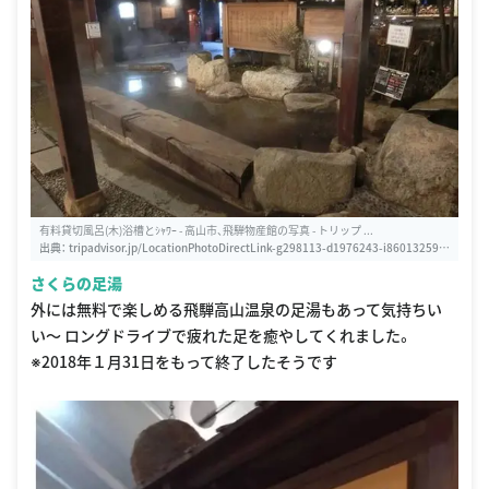
有料貸切風呂(木)浴槽とｼｬﾜｰ - 高山市、飛騨物産館の写真 - トリップ ...
出典：
tripadvisor.jp/LocationPhotoDirectLink-g298113-d1976243-i86013259-
Hida_Bussankan-Takayama_Gifu_Prefecture_Tokai_Chubu.html
さくらの足湯
外には無料で楽しめる飛騨高山温泉の足湯もあって気持ちい
い〜 ロングドライブで疲れた足を癒やしてくれました。
※2018年１月31日をもって終了したそうです