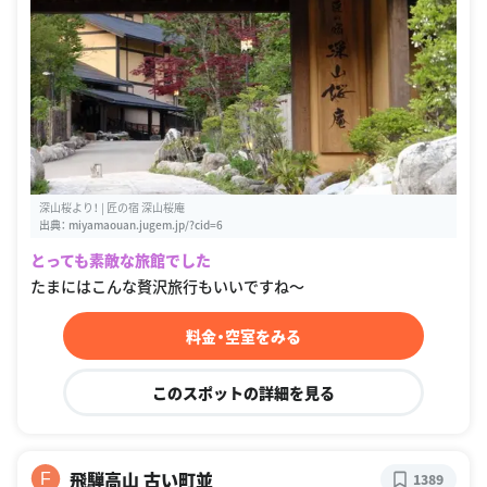
深山桜より！ | 匠の宿 深山桜庵
出典：
miyamaouan.jugem.jp/?cid=6
とっても素敵な旅館でした
たまにはこんな贅沢旅行もいいですね〜
料金・空室をみる
このスポットの詳細を見る
飛騨高山 古い町並
F
1389