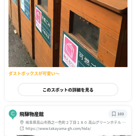
ダストボックスが可愛い〜
このスポットの詳細を見る
飛騨物産館
C
103
岐阜県高山市西之一色町２丁目１８０ 高山グリーンホテル １
Ｆ
https://www.takayama-gh.com/hida/