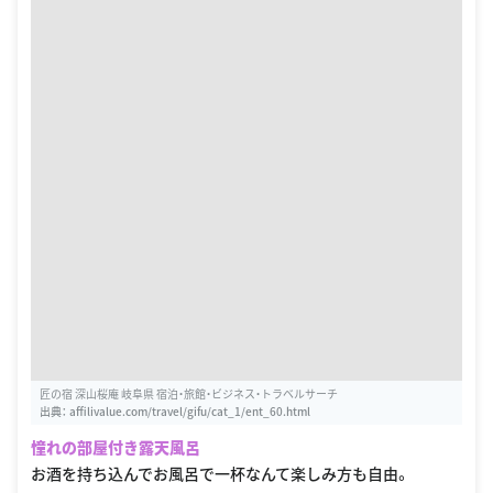
匠の宿 深山桜庵 岐阜県 宿泊・旅館・ビジネス・トラベルサーチ
出典：
affilivalue.com/travel/gifu/cat_1/ent_60.html
憧れの部屋付き露天風呂
お酒を持ち込んでお風呂で一杯なんて楽しみ方も自由。