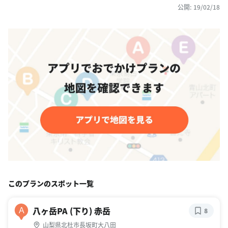
公開: 19/02/18
このプランのスポット一覧
八ヶ岳PA (下り) 赤岳
A
8
山梨県北杜市長坂町大八田