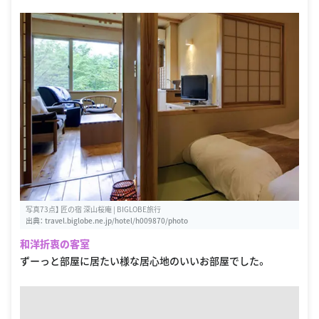
写真73点】 匠の宿 深山桜庵 | BIGLOBE旅行
出典：
travel.biglobe.ne.jp/hotel/h009870/photo
和洋折衷の客室
ずーっと部屋に居たい様な居心地のいいお部屋でした。