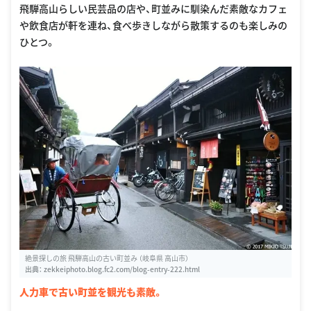
飛騨高山らしい民芸品の店や、町並みに馴染んだ素敵なカフェ
や飲食店が軒を連ね、食べ歩きしながら散策するのも楽しみの
ひとつ。
絶景探しの旅 飛騨高山の古い町並み （岐阜県 高山市）
出典：
zekkeiphoto.blog.fc2.com/blog-entry-222.html
人力車で古い町並を観光も素敵。