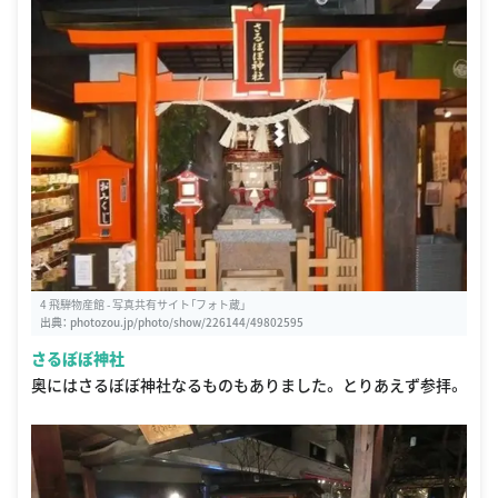
4 飛騨物産館 - 写真共有サイト「フォト蔵」
出典：
photozou.jp/photo/show/226144/49802595
さるぼぼ神社
奥にはさるぼぼ神社なるものもありました。 とりあえず参拝。