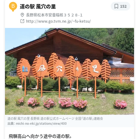
道の駅 風穴の里
B
152
長野県松本市安曇稲核３５２８-１
http://www.go.tvm.ne.jp/~fu-ketsu/
道の駅 風穴の里 長野県 道の駅公式ホームページ 全国「道の駅」連絡会
出典：
michi-no-eki.jp/stations/view/400
飛騨高山へ向かう途中の道の駅。