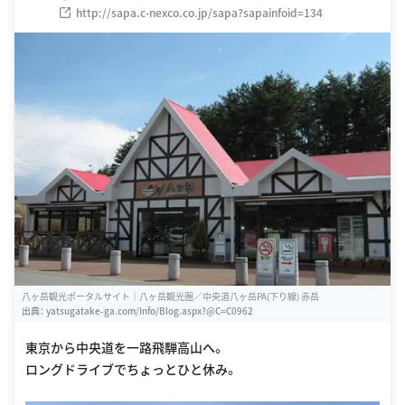
http://sapa.c-nexco.co.jp/sapa?sapainfoid=134
八ヶ岳観光ポータルサイト｜八ヶ岳観光圏／中央道八ヶ岳PA(下り線) 赤岳
出典：
yatsugatake-ga.com/Info/Blog.aspx?@C=C0962
東京から中央道を一路飛騨高山へ。
ロングドライブでちょっとひと休み。