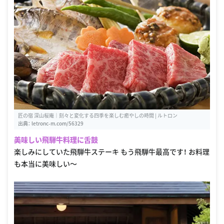
匠の宿 深山桜庵｜刻々と変化する四季を楽しむ癒やしの時間 | ルトロン
出典：
letronc-m.com/56329
美味しい飛騨牛料理に舌鼓
楽しみにしていた飛騨牛ステーキ もう飛騨牛最高です！ お料理
も本当に美味しい〜