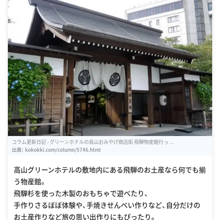
コラム更新日記 - グリーンホテルの高山おみやげ商店街 飛騨物産館行っ ...
出典：
kokokki.com/column/5746.html
高山グリーンホテルの敷地内にある飛騨のお土産なら何でも揃
う物産館。
飛騨杉を使った木製のおもちゃで遊べたり、
手作りさるぼぼ体験や、手焼きせんべい作りなど、自分だけの
お土産作りなど旅の思い出作りにもぴったり。