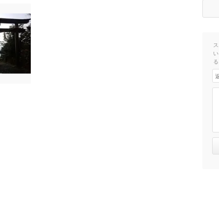
ス
い
る