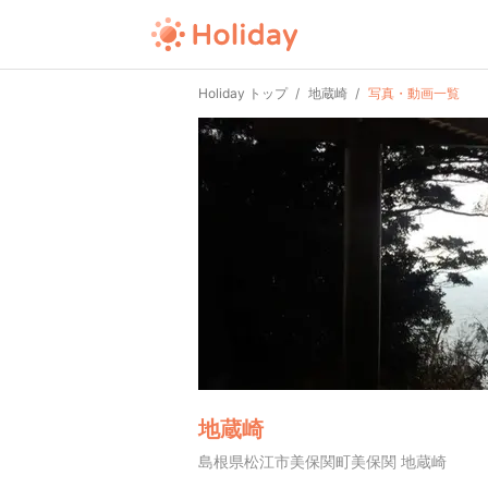
Holiday トップ
地蔵崎
写真・動画一覧
地蔵崎
島根県松江市美保関町美保関 地蔵崎