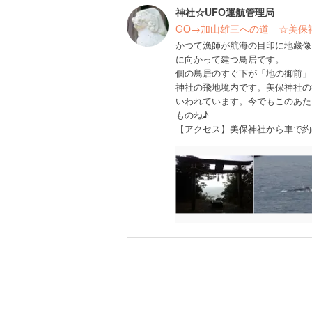
神社☆UFO運航管理局
GO→加山雄三への道 ☆美保
かつて漁師が航海の目印に地藏像
に向かって建つ鳥居です。
個の鳥居のすぐ下が「地の御前」
神社の飛地境内です。美保神社の
いわれています。今でもこのあた
ものね♪
【アクセス】美保神社から車で約