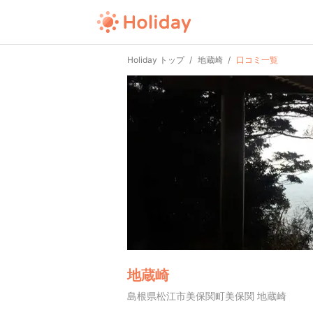
Holiday トップ
地蔵崎
口コミ一覧
地蔵崎
島根県松江市美保関町美保関 地蔵崎