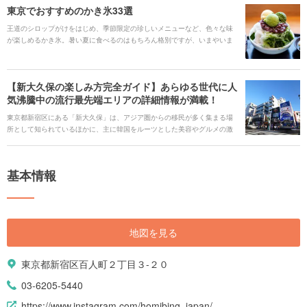
東京でおすすめのかき氷33選
王道のシロップがけをはじめ、季節限定の珍しいメニューなど、色々な味
が楽しめるかき氷。暑い夏に食べるのはもちろん格別ですが、いまやいま
や一年を通じて楽しめるオールシーズンのデザートです。今回はそんなバ
リエーション豊富なかき氷が食べられるスポットを33箇所ピックアップし
てご紹介いたします！
【新大久保の楽しみ方完全ガイド】あらゆる世代に人
気沸騰中の流行最先端エリアの詳細情報が満載！
東京都新宿区にある「新大久保」は、アジア圏からの移民が多く集まる場
所として知られているほかに、主に韓国をルーツとした美容やグルメの激
戦区であることでも有名なエリアです。 韓国でブームを巻き起こしたもの
が新大久保から発信され、日本中に広まっていくことから、街は流行に敏
感な女性たちでいつも賑わっています。 また、コリアンタウンはもちろん
基本情報
のこと、イスラム圏の人たちに親しまれるエリアやおしゃれなスイーツが
堪能できるカフェまで、見どころがたくさんあって観光にはピッタリの場
所です。 新大久保を観光に訪れた際に外せない主な見どころを9つピック
アップし、たっぷりとご紹介していきます。
地図を見る
東京都新宿区百人町２丁目３-２０
03-6205-5440
https://www.instagram.com/homibing_japan/