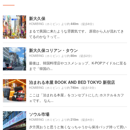
新大久保
440m
HOMIBING（ホミビン）より約
（徒歩8分）
まるで異国に来たような雰囲気です。 原宿から人が流れてき
てるのかな？って...
新大久保コリアン・タウン
80m
HOMIBING（ホミビン）より約
（徒歩2分）
最後は、韓国料理店やコスメショップ、K-POPアイドルに至る
まで「韓国の...
泊まれる本屋 BOOK AND BED TOKYO 新宿店
740m
HOMIBING（ホミビン）より約
（徒歩13分）
ここは「泊まれる本屋」をコンセプトにした ホステル＆カフ
ェです。 なん...
ソウル市場
210m
HOMIBING（ホミビン）より約
（徒歩4分）
夕方買おうと思うと無くなっちゃうから保冷バッグ持って買い