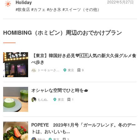
Holiday
2022年5月27日
#飲食店 #カフェ #かき氷 #スイーツ（その他）
HOMIBING（ホミビン）周辺のおでかけプラン
【東京】韓国好き必見💜🇰🇷人気の新大久保グルメ食
べ歩き
トーキョーさんぽ
東京
9
オシャレな空間でひと時を🫖
もんぬ。
東京
1
POPEYE 2023年1月号「ガールフレンド。冬のデー
トは、おいしいも...
Ikkun
東京
3