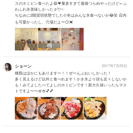
スのホミビン食べたよ😆💗量多すぎて最後つらめやったけど←ふ
わふわ氷美味しかった☺️💘✨
ちなみに2階貸切状態でした☃️冬はみんな氷食べないか😂笑 店内
も可愛かったし、穴場だよ〜😏💓
ショーン
2017年7月25日
種類はほかにもありますー！！ぜーんぶおいしかった！
多く見えるけど以外と食べれます！かき氷より頭も近々しないか
も！みてよしたべてよしのホミビンです！新大久保いったらマス
トですよ〜〜🍧🍧💕💕