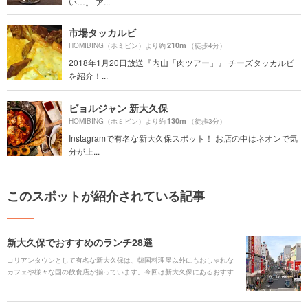
い…。 ア...
市場タッカルビ
210m
HOMIBING（ホミビン）より約
（徒歩4分）
2018年1月20日放送『内山「肉ツアー」』 チーズタッカルビ
を紹介！...
ビョルジャン 新大久保
130m
HOMIBING（ホミビン）より約
（徒歩3分）
Instagramで有名な新大久保スポット！ お店の中はネオンで気
分が上...
このスポットが紹介されている記事
新大久保でおすすめのランチ28選
コリアンタウンとして有名な新大久保は、韓国料理屋以外にもおしゃれな
カフェや様々な国の飲食店が揃っています。今回は新大久保にあるおすす
めのランチのお店をジャンル別にご紹介します！