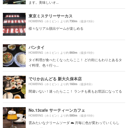
ます。美味しいオ...
東京ミステリーサーカス
730m
HOMIBING（ホミビン）より約
（徒歩13分）
様々なリアル脱出ゲームが楽しめる
バンタイ
860m
HOMIBING（ホミビン）より約
（徒歩15分）
タイ料理が食べたくなったらここ！ どの街にもわりとあるタ
イ料理、色々行っ...
でりかおんどる 新大久保本店
160m
HOMIBING（ホミビン）より約
（徒歩3分）
間違いない！迷ったらここ！ ランチも夜もお世話になってる
No.13cafe サーティーンカフェ
580m
HOMIBING（ホミビン）より約
（徒歩10分）
雲みたいなクリームソーダ︎ ☁️ 月毎に色が変わっていくらし