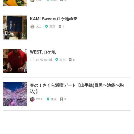
KAMI Sweetsロケ地🍰💚
あこ
東京
1
WESTꓸロケ地
p47j9w7r5d
東京
8
春の！さくら満喫デート【山手線(目黒〜池袋〜駒
込)】
mina.
東京
3