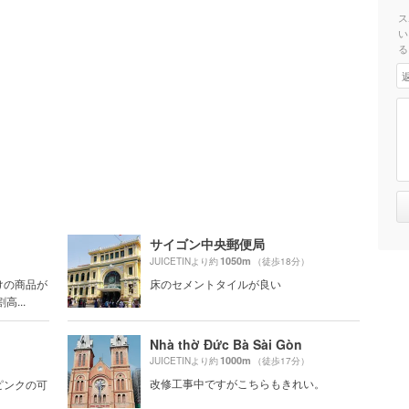
ス
い
る
サイゴン中央郵便局
1050m
JUICETINより約
（徒歩18分）
けの商品が
床のセメントタイルが良い
...
Nhà thờ Đức Bà Sài Gòn
1000m
JUICETINより約
（徒歩17分）
改修工事中ですがこちらもきれい。
ピンクの可