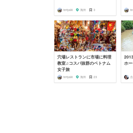
teriyaki
海外
3
te
穴場レストランに市場に料理
20
教室♫コスパ抜群のベトナム
ホー
女子旅
teriyaki
海外
23
古