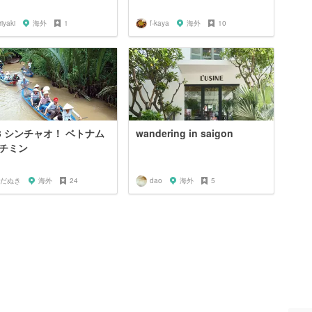
riyaki
海外
1
f-kaya
海外
10
13 シンチャオ！ ベトナム
wandering in saigon
チミン
だぬき
海外
24
dao
海外
5