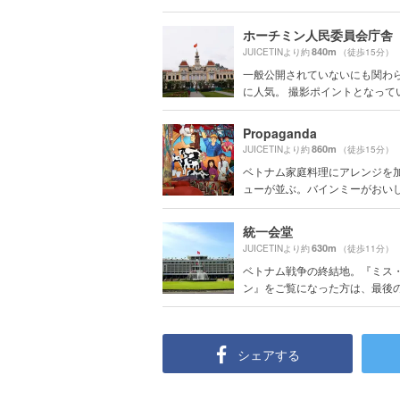
ホーチミン人民委員会庁舎
840m
JUICETINより約
（徒歩15分）
一般公開されていないにも関わ
に人気。 撮影ポイントとなって
Propaganda
860m
JUICETINより約
（徒歩15分）
ベトナム家庭料理にアレンジを
ューが並ぶ。バインミーがおいしい
統一会堂
630m
JUICETINより約
（徒歩11分）
ベトナム戦争の終結地。『ミス
ン』をご覧になった方は、最後のヘ
シェアする