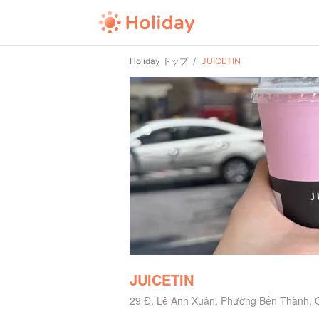
Holiday トップ
JUICETIN
JUICETIN
29 Đ. Lê Anh Xuân, Phường Bến Thành