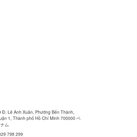
9 Đ. Lê Anh Xuân, Phường Bến Thành,
uận 1, Thành phố Hồ Chí Minh 700000 ベ
トナム
329 798 299