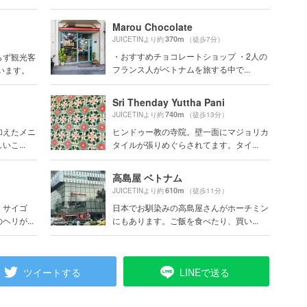
Marou Chocolate
370m
JUICETINより約
（徒歩7分）
・おすすめチョコレートショップ ・2人の
らず観光客
フランス人がベトナムを旅する中で...
います。
Sri Thenday Yuttha Pani
740m
JUICETINより約
（徒歩13分）
加えたメニ
ヒンドゥー教の寺院。壁一面にマジョリカ
こ...
タイルが張りめぐらされてます。タイ...
高島屋 ベトナム
610m
JUICETINより約
（徒歩11分）
・サイゴ
日本でお馴染みの高島屋さんがホーチミン
リが...
にもあります。ご飯を食べたり、買い...
ツイートする
LINEで送る