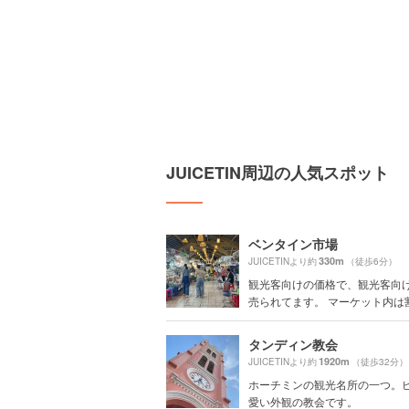
JUICETIN周辺の人気スポット
ベンタイン市場
330m
JUICETINより約
（徒歩6分）
観光客向けの価格で、観光客向
売られてます。 マーケット内は割高
タンディン教会
1920m
JUICETINより約
（徒歩32分）
ホーチミンの観光名所の一つ。
愛い外観の教会です。