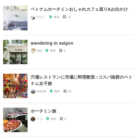
ベトナムホーチミンおしゃれカフェ巡り&お出かけ
ぴちこ
海外
12
wandering in saigon
dao
海外
5
穴場レストランに市場に料理教室♫コスパ抜群のベト
ナム女子旅
teriyaki
海外
23
ホーチミン旅
リコ
海外
0