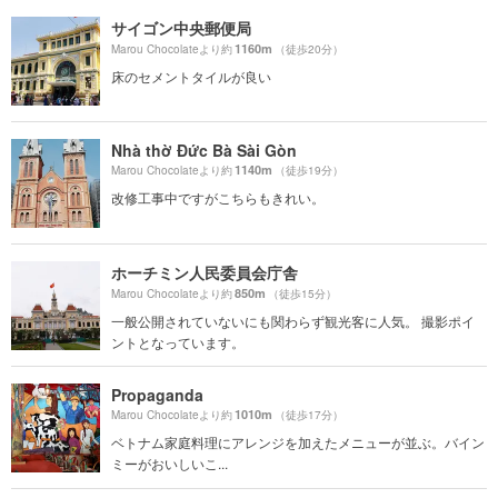
サイゴン中央郵便局
1160m
Marou Chocolateより約
（徒歩20分）
床のセメントタイルが良い
Nhà thờ Đức Bà Sài Gòn
1140m
Marou Chocolateより約
（徒歩19分）
改修工事中ですがこちらもきれい。
ホーチミン人民委員会庁舎
850m
Marou Chocolateより約
（徒歩15分）
一般公開されていないにも関わらず観光客に人気。 撮影ポイ
ントとなっています。
Propaganda
1010m
Marou Chocolateより約
（徒歩17分）
ベトナム家庭料理にアレンジを加えたメニューが並ぶ。バイン
ミーがおいしいこ...