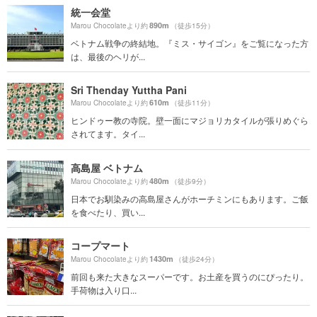
統一会堂
890m
Marou Chocolateより約
（徒歩15分）
ベトナム戦争の終結地。『ミス・サイゴン』をご覧になった方
は、最後のヘリが...
Sri Thenday Yuttha Pani
610m
Marou Chocolateより約
（徒歩11分）
ヒンドゥー教の寺院。壁一面にマジョリカタイルが張りめぐら
されてます。タイ...
高島屋 ベトナム
480m
Marou Chocolateより約
（徒歩9分）
日本でお馴染みの高島屋さんがホーチミンにもあります。ご飯
を食べたり、買い...
コープマート
1430m
Marou Chocolateより約
（徒歩24分）
前回も来た大きなスーパーです。お土産を買うのにぴったり。
手荷物は入り口...