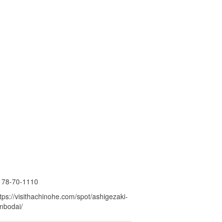
178-70-1110
tps://visithachinohe.com/spot/ashigezaki-
enbodai/