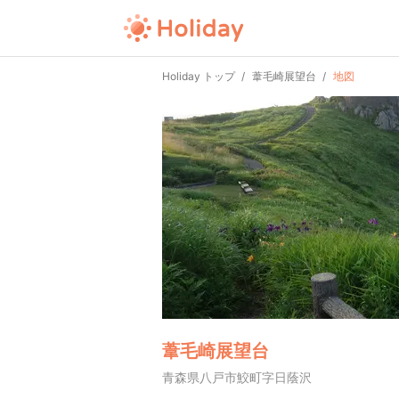
Holiday トップ
葦毛崎展望台
地図
葦毛崎展望台
青森県八戸市鮫町字日蔭沢