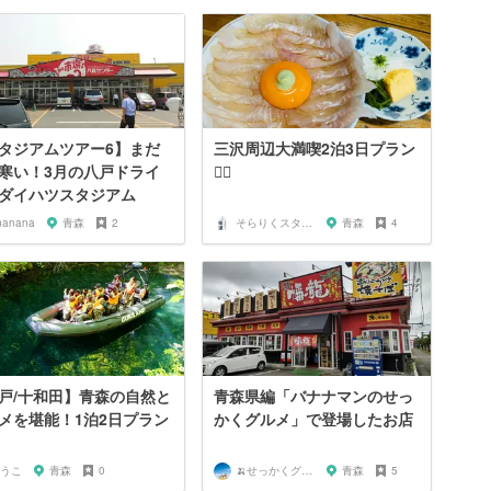
タジアムツアー6】まだ
三沢周辺大満喫2泊3日プラン
寒い！3月の八戸ドライ
🙆‍♀️
ダイハツスタジアム
nanana
青森
2
そらりくスタッフ
青森
4
戸/十和田】青森の自然と
青森県編「バナナマンのせっ
メを堪能！1泊2日プラン
かくグルメ」で登場したお店
うこ
青森
0
🍌せっかくグルメまにあ🍌
青森
5