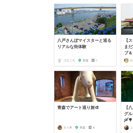
八戸さんぽマイスターと巡る
【ス
リアルな街体験
まだ
ブ＆
ゴロごろ
青森
1
u
青森でアート巡り旅🎨
【八
グル
🛶🌳
タイ米
青森
6
ふ