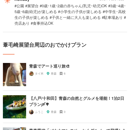
#公園 #展望台 #0歳･1歳･2歳の赤ちゃん(乳児･幼児)OK #3歳･4歳･
5歳･6歳(幼児)が楽しめる #小学生の子供が楽しめる #中学生･高校
生の子供が楽しめる #子供と一緒に大人も楽しめる #駐車場あり #
売店あり #食事持込OK
葦毛崎展望台周辺のおでかけプラン
青森でアート巡り旅🎨
タイ米
青森
6
【八戸/十和田】青森の自然とグルメを堪能！1泊2日
プラン🛶🌳
ふうこ
青森
0