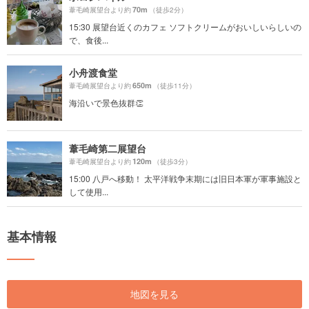
70m
葦毛崎展望台より約
（徒歩2分）
15:30 展望台近くのカフェ ソフトクリームがおいしいらしいの
で、食後...
小舟渡食堂
650m
葦毛崎展望台より約
（徒歩11分）
海沿いで景色抜群👏
葦毛崎第二展望台
120m
葦毛崎展望台より約
（徒歩3分）
15:00 八戸へ移動！ 太平洋戦争末期には旧日本軍が軍事施設と
して使用...
基本情報
地図を見る