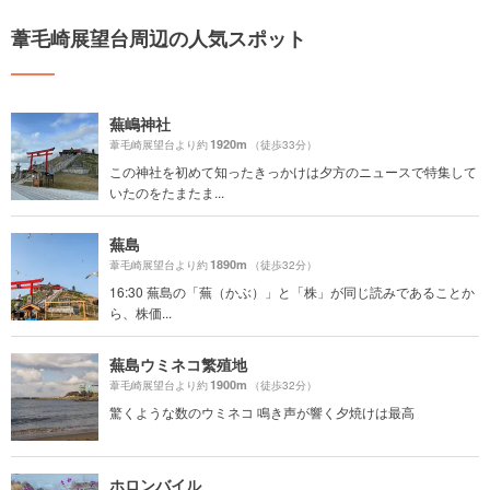
葦毛崎展望台周辺の人気スポット
蕪嶋神社
1920m
葦毛崎展望台より約
（徒歩33分）
この神社を初めて知ったきっかけは夕方のニュースで特集して
いたのをたまたま...
蕪島
1890m
葦毛崎展望台より約
（徒歩32分）
16:30 蕪島の「蕪（かぶ）」と「株」が同じ読みであることか
ら、株価...
蕪島ウミネコ繁殖地
1900m
葦毛崎展望台より約
（徒歩32分）
驚くような数のウミネコ 鳴き声が響く夕焼けは最高
ホロンバイル