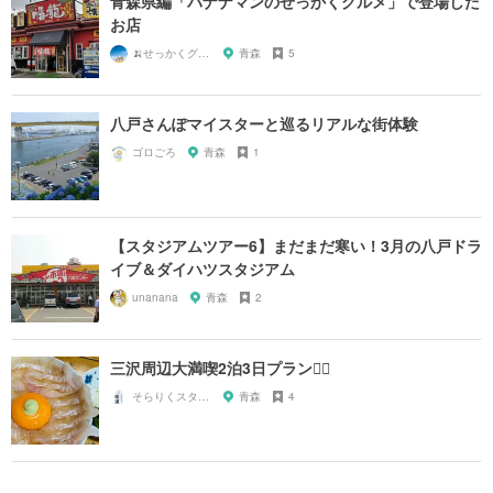
青森県編「バナナマンのせっかくグルメ」で登場した
お店
🍌せっかくグルメまにあ🍌
青森
5
八戸さんぽマイスターと巡るリアルな街体験
ゴロごろ
青森
1
【スタジアムツアー6】まだまだ寒い！3月の八戸ドラ
イブ＆ダイハツスタジアム
unanana
青森
2
三沢周辺大満喫2泊3日プラン🙆‍♀️
そらりくスタッフ
青森
4