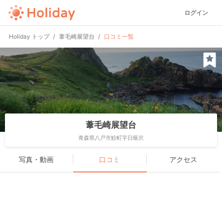
ログイン
Holiday トップ
葦毛崎展望台
口コミ一覧
葦毛崎展望台
青森県八戸市鮫町字日蔭沢
写真・動画
口コミ
アクセス