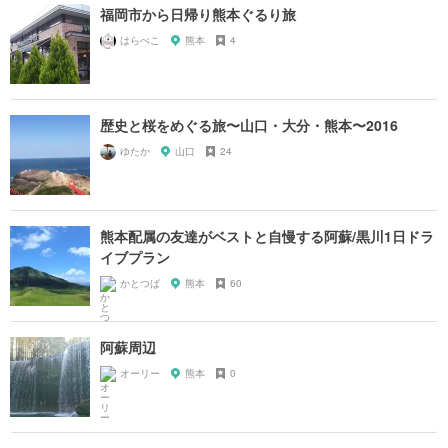
福岡市から日帰り熊本ぐるり旅
はらぺこ
熊本
4
歴史と桜をめぐる旅〜山口・大分・熊本〜2016
ゆたか
山口
24
熊本配属の友達がベストと自慢する阿蘇/黒川1日ドラ
イブプラン
かとつば
熊本
60
阿蘇周辺
オーリー
熊本
0