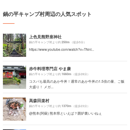
鍋の平キャンプ村周辺の人気スポット
上色見熊野座神社
250m
鍋の平キャンプ村より約
（徒歩5分）
https://www.youtube.com/watch?v=TNnI...
赤牛料理専門店 やま康
1660m
鍋の平キャンプ村より約
（徒歩28分）
コスパも最高のあか牛丼！通常のあか牛丼の1.5倍の量、ご飯
大盛り！ メガ...
高森田楽村
1370m
鍋の平キャンプ村より約
（徒歩23分）
@熊本(阿蘇) 熊本県といえば？囲炉裏いいねぇ