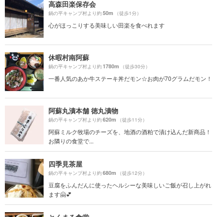
高森田楽保存会
50m
鍋の平キャンプ村より約
（徒歩1分）
心がほっこりする美味しい田楽を食べれます
休暇村南阿蘇
1780m
鍋の平キャンプ村より約
（徒歩30分）
一番人気のあか牛ステーキ丼だモン☆お肉が70グラムだモン！
阿蘇丸漬本舗 徳丸漬物
620m
鍋の平キャンプ村より約
（徒歩11分）
阿蘇ミルク牧場のチーズを、地酒の酒粕で漬け込んだ新商品！
お隣りの食堂で...
四季見茶屋
680m
鍋の平キャンプ村より約
（徒歩12分）
豆腐をふんだんに使ったヘルシーな美味しいご飯が召し上がれ
ます🤗💕