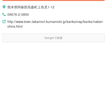
熊本県阿蘇郡高森町上色見1-12
09676-2-0850
http://www.town.takamori.kumamoto.jp/kankomap/kanko/naben
ohira.html
Googleで検索