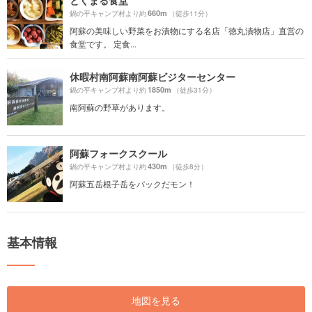
とくまる食堂
660m
鍋の平キャンプ村より約
（徒歩11分）
阿蘇の美味しい野菜をお漬物にする名店「徳丸漬物店」直営の
食堂です。 定食...
休暇村南阿蘇南阿蘇ビジターセンター
1850m
鍋の平キャンプ村より約
（徒歩31分）
南阿蘇の野草があります。
阿蘇フォークスクール
430m
鍋の平キャンプ村より約
（徒歩8分）
阿蘇五岳根子岳をバックだモン！
基本情報
地図を見る