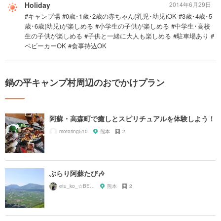
Holiday
2014年6月29日
#キャンプ場 #0歳･1歳･2歳の赤ちゃん(乳児･幼児)OK #3歳･4歳･5
歳･6歳(幼児)が楽しめる #小学生の子供が楽しめる #中学生･高校
生の子供が楽しめる #子供と一緒に大人も楽しめる #駐車場あり #
ベビーカーOK #食事持込OK
鍋の平キャンプ村周辺のおでかけプラン
阿蘇・高森町で癒しとスピリチュアルを体験しよう！
motoring510
熊本
2
ぶらり阿蘇たび🎶
etu_ko_☆BEPPU
熊本
2