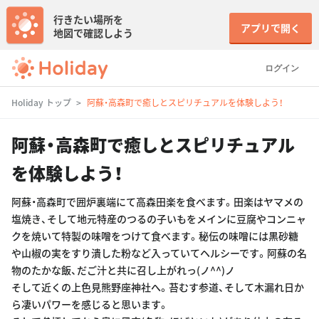
行きたい場所を
アプリで開く
地図で確認しよう
ログイン
Holiday トップ
阿蘇・高森町で癒しとスピリチュアルを体験しよう！
阿蘇・高森町で癒しとスピリチュアル
を体験しよう！
阿蘇・高森町で囲炉裏端にて高森田楽を食べます。田楽はヤマメの
塩焼き、そして地元特産のつるの子いもをメインに豆腐やコンニャ
クを焼いて特製の味噌をつけて食べます。秘伝の味噌には黒砂糖
や山椒の実をすり潰した粉など入っていてヘルシーです。阿蘇の名
物のたかな飯、だご汁と共に召し上がれっ(ノ^^)ノ
そして近くの上色見熊野座神社へ。苔むす参道、そして木漏れ日か
ら凄いパワーを感じると思います。