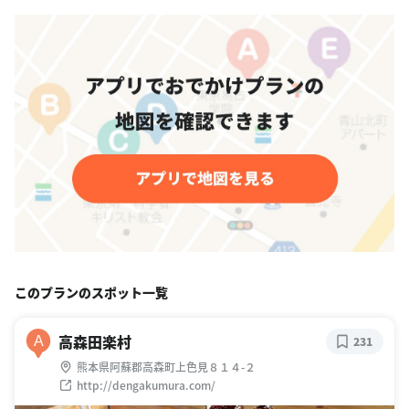
このプランのスポット一覧
高森田楽村
A
231
熊本県阿蘇郡高森町上色見８１４-２
http://dengakumura.com/