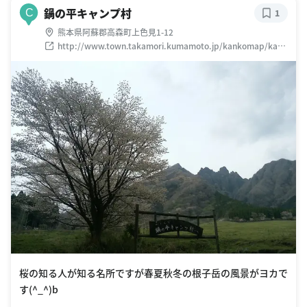
鍋の平キャンプ村
C
1
熊本県阿蘇郡高森町上色見1-12
http://www.town.takamori.kumamoto.jp/kankomap/kank
o/nabenohira.html
桜の知る人が知る名所ですが春夏秋冬の根子岳の風景がヨカで
す(^_^)b