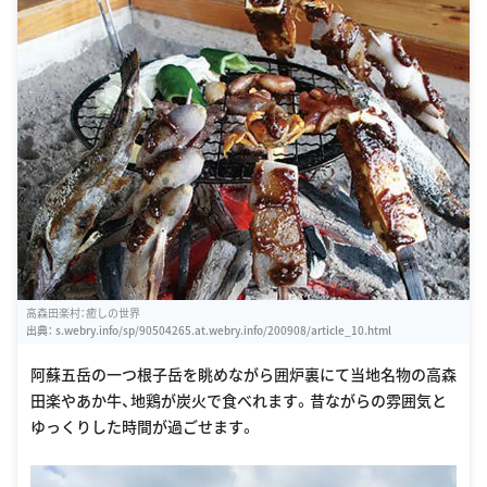
高森田楽村：癒しの世界
出典：
s.webry.info/sp/90504265.at.webry.info/200908/article_10.html
阿蘇五岳の一つ根子岳を眺めながら囲炉裏にて当地名物の高森
田楽やあか牛、地鶏が炭火で食べれます。昔ながらの雰囲気と
ゆっくりした時間が過ごせます。