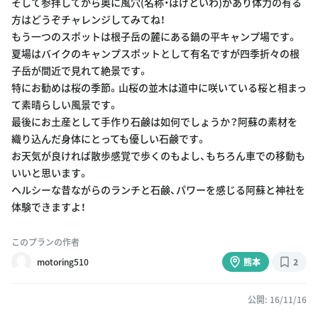
そして参拝してから奥に風穴(名称・ほげといわ)があり体力の有る
方はどうぞチャレンジしてみてね！
もう一つのスポットは根子岳の麓にある鍋の平キャンプ場です。
夏場はバイクのキャンプスポットとして有名ですが四季折々の根
子岳が間近で見れて絶景です。
特にお勧めは桜の季節。山桜の並木は道中に咲いている桜と相まっ
て素晴らしい風景です。
最後にお土産として手作り石鹸は如何でしょうか？阿蘇の素材を
織り込んだ身体にとっても優しい石鹸です。
お天気が良ければ散歩感覚で歩くのもよし、もちろん車での移動も
いいと思います。
ヘルシーな昔ながらのランチと石鹸、パワーを感じる阿蘇と神社を
体験できますよ！
このプランの作者
motoring510
熊本
2
公開: 16/11/16