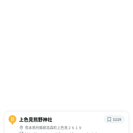
上色見熊野神社
B
1119
熊本県阿蘇郡高森町上色見２６１９