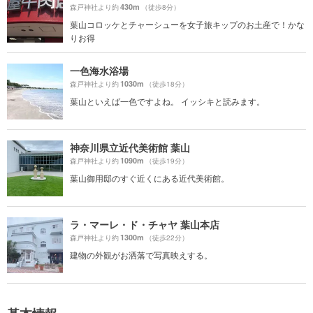
430m
森戸神社より約
（徒歩8分）
葉山コロッケとチャーシューを女子旅キップのお土産で！かな
りお得
一色海水浴場
1030m
森戸神社より約
（徒歩18分）
葉山といえば一色ですよね。 イッシキと読みます。
神奈川県立近代美術館 葉山
1090m
森戸神社より約
（徒歩19分）
葉山御用邸のすぐ近くにある近代美術館。
ラ・マーレ・ド・チャヤ 葉山本店
1300m
森戸神社より約
（徒歩22分）
建物の外観がお洒落で写真映えする。