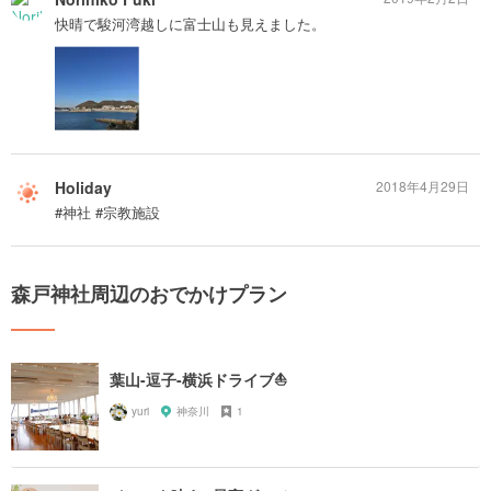
快晴で駿河湾越しに富士山も見えました。
Holiday
2018年4月29日
#神社 #宗教施設
森戸神社周辺のおでかけプラン
葉山-逗子-横浜ドライブ⛵️
yuri
神奈川
1