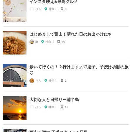
インスタ映え&最高グルメ
はる
神奈川
3
はじめまして葉山！晴れた日のお出かけに✨
ar
神奈川
10
歩いて行くの！？行けますよ♡逗子、子授け祈願の旅
♡
りん
神奈川
2
大切な人と日帰り三浦半島
はる
神奈川
17
葉山〜湘南 王道スタイル 2日目