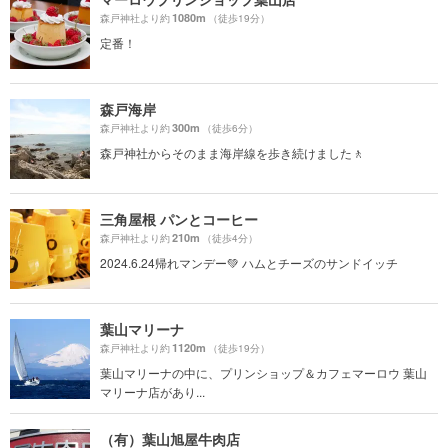
1080m
森戸神社より約
（徒歩19分）
定番！
森戸海岸
300m
森戸神社より約
（徒歩6分）
森戸神社からそのまま海岸線を歩き続けました🚶
三角屋根 パンとコーヒー
210m
森戸神社より約
（徒歩4分）
2024.6.24帰れマンデー💚 ハムとチーズのサンドイッチ
葉山マリーナ
1120m
森戸神社より約
（徒歩19分）
葉山マリーナの中に、プリンショップ＆カフェマーロウ 葉山
マリーナ店があり...
（有）葉山旭屋牛肉店