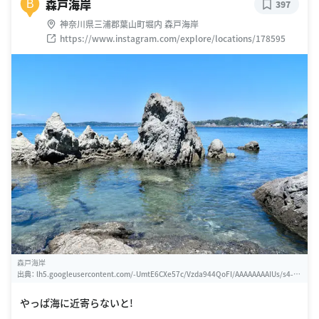
森戸海岸
B
397
神奈川県三浦郡葉山町堀内 森戸海岸
https://www.instagram.com/explore/locations/178595
森戸海岸
出典：
lh5.googleusercontent.com/-UmtE6CXe57c/Vzda944QoFI/AAAAAAAAIUs/s4-W
gKeNfyQDu4CyJiwuE6g8IJNiC0nwgCLIB/w460-h310-k
やっぱ海に近寄らないと!