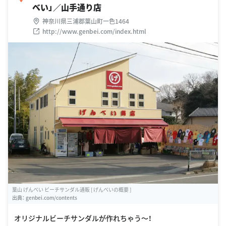
べい」／山手通り店
神奈川県三浦郡葉山町一色1464
http://www.genbei.com/index.html
葉山 げんべい ビーチサンダル通販 [ げんべいの概要 ]
出典：
genbei.com/contents
オリジナルビーチサンダルが作れちゃう〜！