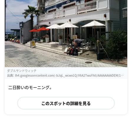
ダブルサンドウィッチ
出典：
lh4.googleusercontent.com/-bJqL_wcwx1Q/V6A2TwuYhlI/AAAAAAAADEM/1W
hbsOoWsL0lZiRKdWbaQqiLpZyemAuwACLIB/w460-h310-k
二日酔いのモーニング。
このスポットの詳細を見る