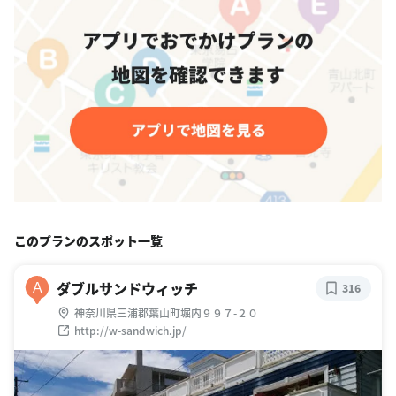
このプランのスポット一覧
ダブルサンドウィッチ
A
316
神奈川県三浦郡葉山町堀内９９７-２０
http://w-sandwich.jp/