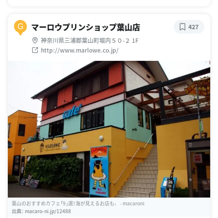
マーロウプリンショップ葉山店
G
427
神奈川県三浦郡葉山町堀内５０-２ 1F
http://www.marlowe.co.jp/
葉山のおすすめカフェ「9」選！海が見えるお店も♩ - macaroni
出典：
macaro-ni.jp/12488