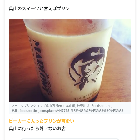
葉山のスイーツと言えばプリン
マーロウプリンショップ葉山店 Menu - 葉山町, 神奈川県 - Foodspotting
出典：
foodspotting.com/places/447715-%E3%83%9E%E3%83%BC%E3%83%A
D%E3%82%A6%E3%83%97%E3%83%AA%E3%83%B3%E3%82%B7%E3%83%
ビーカーに入ったプリンが可愛い
A7%E3%83%83%E3%83%97%E8%91%89%E5%B1%B1%E5%BA%97-%E8%9
1%89%E5%B1%B1%E7%94%BA/best
葉山に行ったら外せないお店。