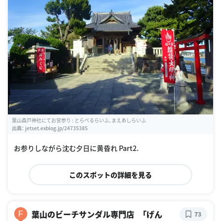
葉山森戸神社にてお宮参り : とらべるらいふ、まえあしらいふ
出典：
jetset.exblog.jp/24735385
お参りしながら沈む夕日に黄昏れ Part2.
このスポットの詳細を見る
葉山のビーチサンダル専門店 「げん
F
73