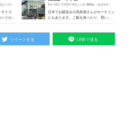
460m
徒歩11分）
Bún Mộc THANH MAIより約
（徒歩8分）
・サイゴ
日本でお馴染みの高島屋さんがホーチミン
リが...
にもあります。ご飯を食べたり、買い...
ツイートする
LINEで送る