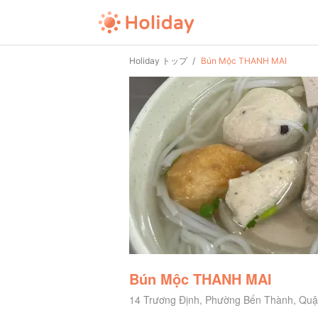
Holiday トップ
Bún Mộc THANH MAI
Bún Mộc THANH MAI
14 Trương Định, Phường Bến Thành, Q