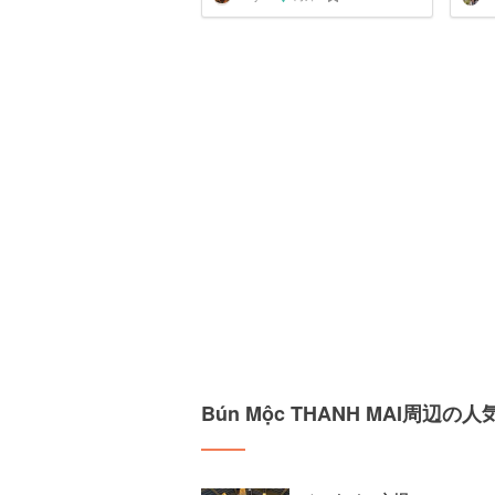
Bún Mộc THANH MAI周辺の