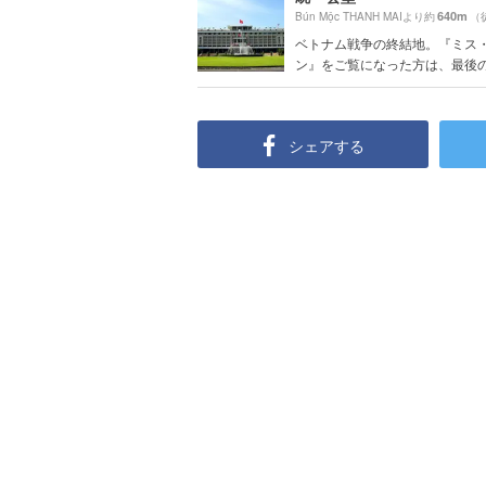
640m
Bún Mộc THANH MAIより約
（
ベトナム戦争の終結地。『ミス
ン』をご覧になった方は、最後のヘ
シェアする