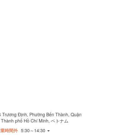
4 Trương Định, Phường Bến Thành, Quận
, Thành phố Hồ Chí Minh, ベトナム
営業時間外
5:30～14:30