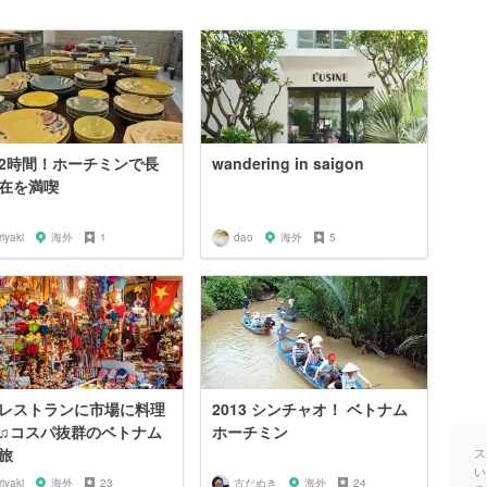
2時間！ホーチミンで長
wandering in saigon
在を満喫
riyaki
海外
1
dao
海外
5
レストランに市場に料理
2013 シンチャオ！ ベトナム
♫コスパ抜群のベトナム
ホーチミン
旅
ス
い
riyaki
海外
23
古だぬき
海外
24