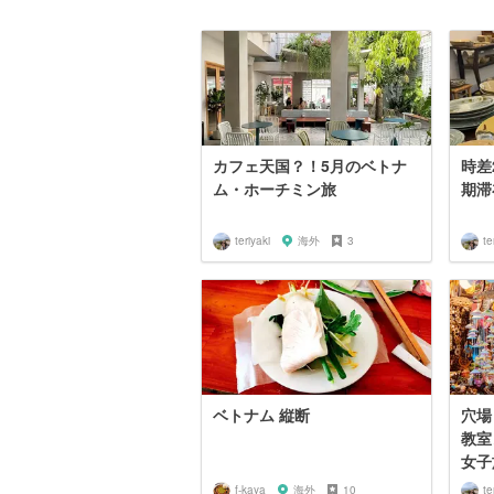
カフェ天国？！5月のベトナ
時差
ム・ホーチミン旅
期滞
teriyaki
海外
3
te
ベトナム 縦断
穴場
教室
女子
f-kaya
海外
10
te