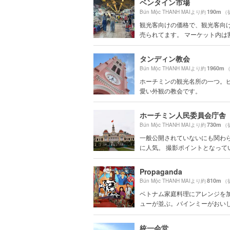
ベンタイン市場
190m
Bún Mộc THANH MAIより約
（
観光客向けの価格で、観光客向
売られてます。 マーケット内は割高
タンディン教会
1960m
Bún Mộc THANH MAIより約
（
ホーチミンの観光名所の一つ。
愛い外観の教会です。
ホーチミン人民委員会庁舎
730m
Bún Mộc THANH MAIより約
（
一般公開されていないにも関わ
に人気。 撮影ポイントとなって
Propaganda
810m
Bún Mộc THANH MAIより約
（
ベトナム家庭料理にアレンジを
ューが並ぶ。バインミーがおいしい
統一会堂