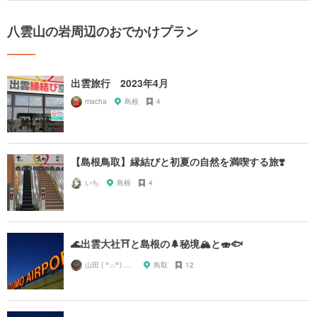
八雲山の岩周辺のおでかけプラン
出雲旅行 2023年4月
macha
島根
4
【島根鳥取】縁結びと初夏の自然を満喫する旅❣️
いち
島根
4
🌊出雲大社⛩と島根の🌲秘境🏔と🍣🐟
山田 ( ꒪⌓꒪) ストレンジ
鳥取
12