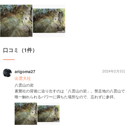
口コミ（1件）
arigoma27
2024年2月3日
出雲大社
八雲山の岩
素鵞社の背後に迫り出すのは「八雲山の岩」。禁足地の八雲山で
唯一触れられるパワーに満ちた場所なので、忘れずに参拝。