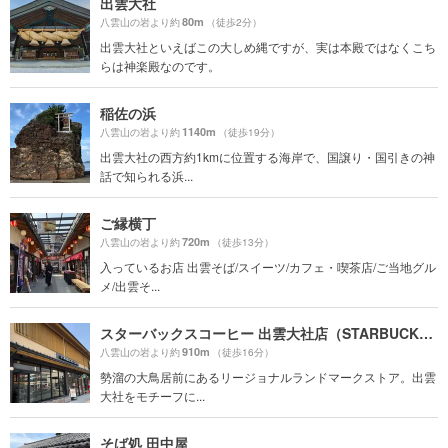
出雲大社
80m
八雲山の岩より約
（徒歩2分）
出雲大社といえばこの大しめ縄ですが、実は本殿ではなくこち
らは神楽殿なのです。
稲佐の浜
1140m
八雲山の岩より約
（徒歩19分）
出雲大社の西方約1kmに位置する海岸で、国譲り・国引きの神
話で知られる浜...
ご縁横丁
720m
八雲山の岩より約
（徒歩13分）
入っているお店 出雲そば/スイーツ/カフェ・喫茶店/ご当地グル
メ/出雲そ...
スターバックスコーヒー 出雲大社店（STARBUCKS COFFEE）
910m
八雲山の岩より約
（徒歩16分）
勢溜の大鳥居前にあるリージョナルランドマークストア。出雲
大社をモチーフに...
そば処 田中屋