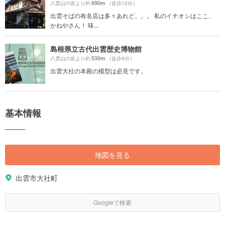
690m
八雲山の岩より約
（徒歩12分）
出雲そばの有名店は多々あれど。。。 私のイチオシはここ、
かねやさん！ 味...
島根県立古代出雲歴史博物館
530m
八雲山の岩より約
（徒歩9分）
出雲大社の本殿の模型は必見です。
基本情報
地図を見る
出雲市大社町
Googleで検索