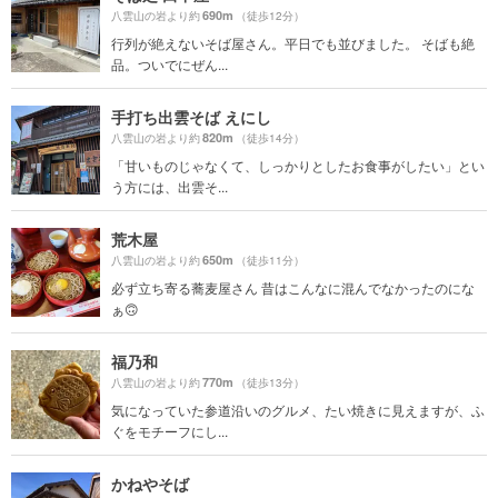
690m
八雲山の岩より約
（徒歩12分）
行列が絶えないそば屋さん。平日でも並びました。 そばも絶
品。ついでにぜん...
手打ち出雲そば えにし
820m
八雲山の岩より約
（徒歩14分）
「甘いものじゃなくて、しっかりとしたお食事がしたい」とい
う方には、出雲そ...
荒木屋
650m
八雲山の岩より約
（徒歩11分）
必ず立ち寄る蕎麦屋さん 昔はこんなに混んでなかったのにな
ぁ🙃
福乃和
770m
八雲山の岩より約
（徒歩13分）
気になっていた参道沿いのグルメ、たい焼きに見えますが、ふ
ぐをモチーフにし...
かねやそば