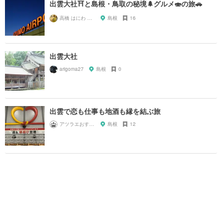
出雲大社⛩と島根・鳥取の秘境🌲グルメ🍣の旅🚗
高橋 はにわ ブラックパンサー
島根
16
出雲大社
arigoma27
島根
0
出雲で恋も仕事も地酒も縁を結ぶ旅
アツラエおすすめ旅プラン！
島根
12