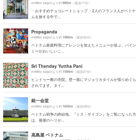
980m
emMeo saigonより約
（徒歩17分）
・おすすめチョコレートショップ ・2人のフランス人がベトナ
ムを旅する中で...
Propaganda
1880m
emMeo saigonより約
（徒歩32分）
ベトナム家庭料理にアレンジを加えたメニューが並ぶ。バイン
ミーがおいしいこ...
Sri Thenday Yuttha Pani
1590m
emMeo saigonより約
（徒歩27分）
ヒンドゥー教の寺院。壁一面にマジョリカタイルが張りめぐら
されてます。タイ...
統一会堂
1650m
emMeo saigonより約
（徒歩28分）
ベトナム戦争の終結地。『ミス・サイゴン』をご覧になった方
は、最後のヘリが...
高島屋 ベトナム