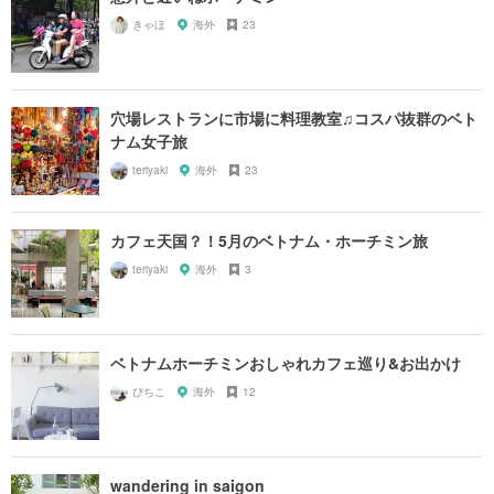
きゃほ
海外
23
穴場レストランに市場に料理教室♫コスパ抜群のベト
ナム女子旅
teriyaki
海外
23
カフェ天国？！5月のベトナム・ホーチミン旅
teriyaki
海外
3
ベトナムホーチミンおしゃれカフェ巡り&お出かけ
ぴちこ
海外
12
wandering in saigon