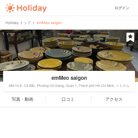
ログイン
Holiday トップ
emMeo saigon
emMeo saigon
284/14 Đ. Cô Bắc, Phường Cô Giang, Quận 1, Thành phố Hồ Chí Minh, ベトナム
写真・動画
口コミ
アクセス