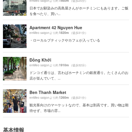
1460m
emMeo saigonより約
（徒歩25分）
日本でお馴染みの高島屋さんがホーチミンにもあります。ご飯
を食べたり、買い...
Apartment 42 Nguyen Hue
1820m
emMeo saigonより約
（徒歩31分）
・ローカルブティックやカフェが入っている
Đồng Khởi
1910m
emMeo saigonより約
（徒歩32分）
ドンコイ通りは、言わばホーチミンの銀座通り。たくさんのお
店が並んでいて、...
Ben Thanh Market
1260m
emMeo saigonより約
（徒歩21分）
観光客向けのマーケットなので、基本は割高です。買い物は期
待せず、市場の雰...
基本情報