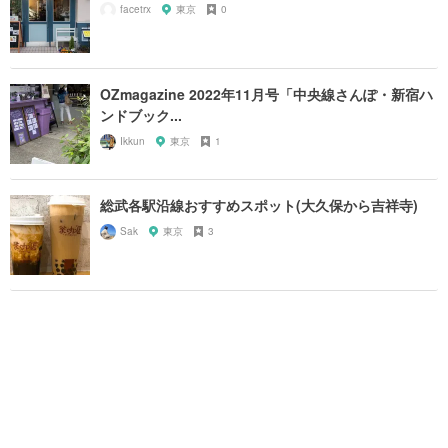
facetrx
東京
0
OZmagazine 2022年11月号「中央線さんぽ・新宿ハ
ンドブック...
Ikkun
東京
1
総武各駅沿線おすすめスポット(大久保から吉祥寺)
Sak
東京
3