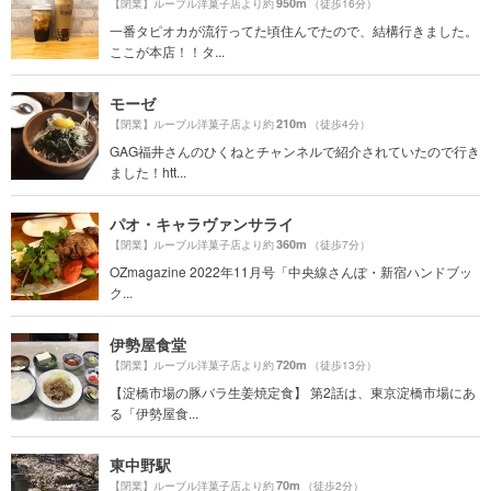
950m
【閉業】ルーブル洋菓子店より約
（徒歩16分）
一番タピオカが流行ってた頃住んでたので、結構行きました。
ここが本店！！タ...
モーゼ
210m
【閉業】ルーブル洋菓子店より約
（徒歩4分）
GAG福井さんのひくねとチャンネルで紹介されていたので行き
ました！htt...
パオ・キャラヴァンサライ
360m
【閉業】ルーブル洋菓子店より約
（徒歩7分）
OZmagazine 2022年11月号「中央線さんぽ・新宿ハンドブッ
ク...
伊勢屋食堂
720m
【閉業】ルーブル洋菓子店より約
（徒歩13分）
【淀橋市場の豚バラ生姜焼定食】 第2話は、東京淀橋市場にあ
る「伊勢屋食...
東中野駅
70m
【閉業】ルーブル洋菓子店より約
（徒歩2分）