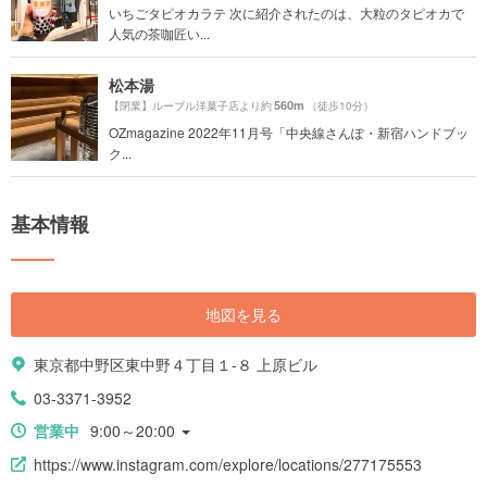
いちごタピオカラテ 次に紹介されたのは、大粒のタピオカで
人気の茶咖匠い...
松本湯
560m
【閉業】ルーブル洋菓子店より約
（徒歩10分）
OZmagazine 2022年11月号「中央線さんぽ・新宿ハンドブッ
ク...
基本情報
地図を見る
東京都中野区東中野４丁目１-８ 上原ビル
03-3371-3952
営業中
9:00～20:00
https://www.instagram.com/explore/locations/277175553