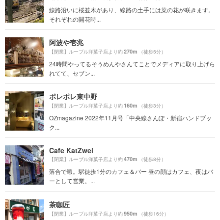
線路沿いに桜並木があり、線路の土手には菜の花が咲きます。
それぞれの開花時...
阿波や壱兆
270m
【閉業】ルーブル洋菓子店より約
（徒歩5分）
24時間やってるそうめんやさんてことでメディアに取り上げら
れてて、セブン...
ポレポレ東中野
160m
【閉業】ルーブル洋菓子店より約
（徒歩3分）
OZmagazine 2022年11月号「中央線さんぽ・新宿ハンドブッ
ク...
Cafe KatZwei
470m
【閉業】ルーブル洋菓子店より約
（徒歩8分）
落合で暇。駅徒歩1分のカフェ＆バー 昼の顔はカフェ、夜はバ
ーとして営業。...
茶咖匠
950m
【閉業】ルーブル洋菓子店より約
（徒歩16分）