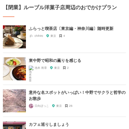
【閉業】ルーブル洋菓子店周辺のおでかけプラン
ふらっと喫茶店〔東京編・神奈川編〕随時更新
chihiro
東京
4
東中野で昭和の薫りを感じる
池本 将章
東京
2
意外な名スポットがいっぱい！中野でサクラと哲学の
お散歩
日向ぼっこ
東京
26
カフェ巡りしましょう