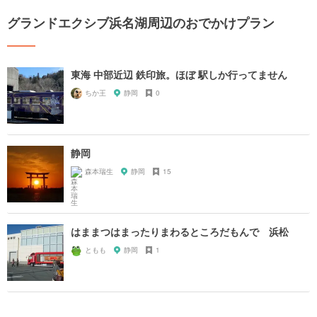
グランドエクシブ浜名湖周辺のおでかけプラン
東海 中部近辺 鉄印旅。ほぼ 駅しか行ってません
ちか王
静岡
0
静岡
森本瑞生
静岡
15
はままつはまったりまわるところだもんで 浜松
ともも
静岡
1