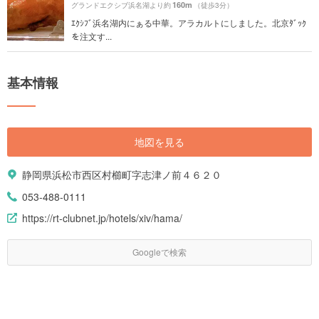
160m
グランドエクシブ浜名湖より約
（徒歩3分）
ｴｸｼﾌﾞ浜名湖内にぁる中華。アラカルトにしました。北京ﾀﾞｯｸ
を注文す...
基本情報
地図を見る
静岡県浜松市西区村櫛町字志津ノ前４６２０
053-488-0111
https://rt-clubnet.jp/hotels/xiv/hama/
Googleで検索