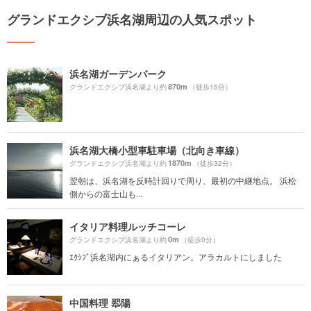
グランドエクシブ浜名湖周辺の人気スポット
浜名湖ガーデンパーク
870m
グランドエクシブ浜名湖より約
（徒歩15分）
浜名湖大橋小型車駐車場（北向き車線）
1870m
グランドエクシブ浜名湖より約
（徒歩32分）
翌朝は、浜名湖を反時計回りで周り、最初の中継地点。 浜松
側からの富士山も...
イタリア料理ルッチコーレ
0m
グランドエクシブ浜名湖より約
（徒歩0分）
ｴｸｼﾌﾞ浜名湖内にぁるイタリアン。アラカルトにしました
中国料理 翆陽