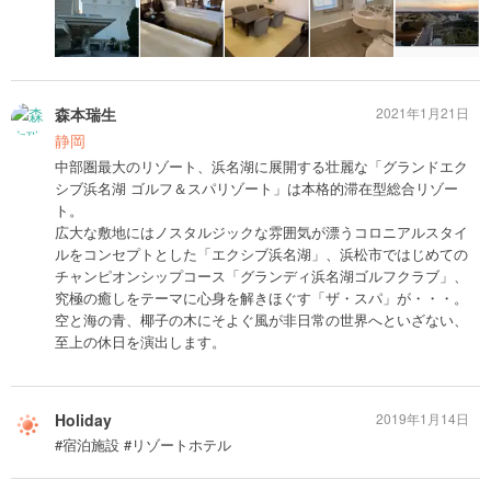
森本瑞生
2021年1月21日
静岡
中部圏最大のリゾート、浜名湖に展開する壮麗な「グランドエク
シブ浜名湖 ゴルフ＆スパリゾート」は本格的滞在型総合リゾー
ト。
広大な敷地にはノスタルジックな雰囲気が漂うコロニアルスタイ
ルをコンセプトとした「エクシブ浜名湖」、浜松市ではじめての
チャンピオンシップコース「グランディ浜名湖ゴルフクラブ」、
究極の癒しをテーマに心身を解きほぐす「ザ・スパ」が・・・。
空と海の青、椰子の木にそよぐ風が非日常の世界へといざない、
至上の休日を演出します。
Holiday
2019年1月14日
#宿泊施設 #リゾートホテル