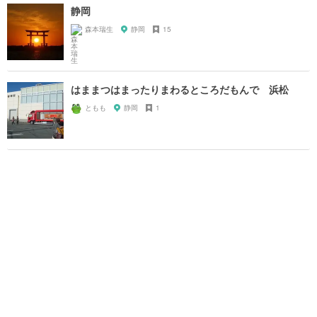
静岡
森本瑞生
静岡
15
はままつはまったりまわるところだもんで 浜松
ともも
静岡
1