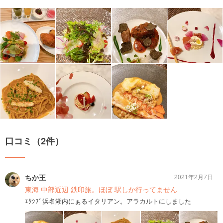
口コミ（2件）
ちか王
2021年2月7日
東海 中部近辺 鉄印旅。ほぼ 駅しか行ってません
ｴｸｼﾌﾞ浜名湖内にぁるイタリアン。アラカルトにしました