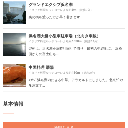
グランドエクシブ浜名湖
0m
イタリア料理ルッチコーレより約
（徒歩0分）
裏の橋を渡った方が早く着きます
浜名湖大橋小型車駐車場（北向き車線）
1870m
イタリア料理ルッチコーレより約
（徒歩32分）
翌朝は、浜名湖を反時計回りで周り、最初の中継地点。 浜松
側からの富士山も...
中国料理 翆陽
160m
イタリア料理ルッチコーレより約
（徒歩3分）
ｴｸｼﾌﾞ浜名湖内にぁる中華。アラカルトにしました。北京ﾀﾞｯｸ
を注文す...
基本情報
地図を見る