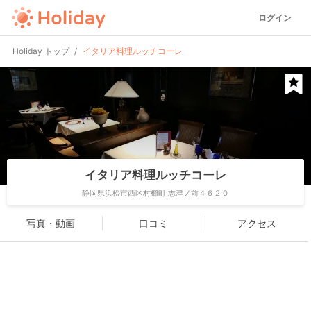
ログイン
Holiday トップ
イタリア料理ルッチコーレ
イタリア料理ルッチコーレ
静岡県浜松市西区村櫛町 志津ノ前４６２０
写真・動画
口コミ
アクセス