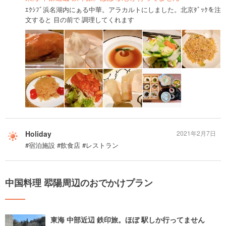
ｴｸｼﾌﾞ浜名湖内にぁる中華。アラカルトにしました。北京ﾀﾞｯｸを注
文すると 目の前で 調理してくれます
Holiday
2021年2月7日
#宿泊施設 #飲食店 #レストラン
中国料理 翆陽周辺のおでかけプラン
東海 中部近辺 鉄印旅。ほぼ 駅しか行ってません