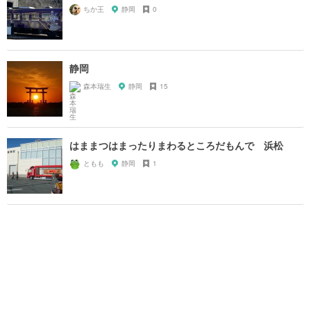
ちか王
静岡
0
静岡
森本瑞生
静岡
15
はままつはまったりまわるところだもんで 浜松
ともも
静岡
1