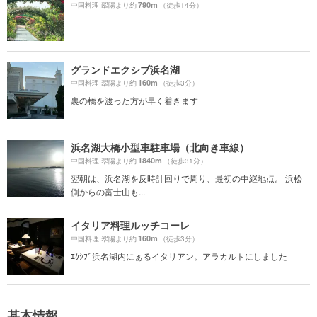
790m
中国料理 翆陽より約
（徒歩14分）
グランドエクシブ浜名湖
160m
中国料理 翆陽より約
（徒歩3分）
裏の橋を渡った方が早く着きます
浜名湖大橋小型車駐車場（北向き車線）
1840m
中国料理 翆陽より約
（徒歩31分）
翌朝は、浜名湖を反時計回りで周り、最初の中継地点。 浜松
側からの富士山も...
イタリア料理ルッチコーレ
160m
中国料理 翆陽より約
（徒歩3分）
ｴｸｼﾌﾞ浜名湖内にぁるイタリアン。アラカルトにしました
基本情報