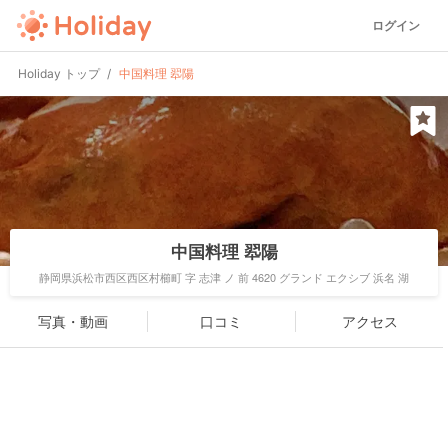
ログイン
Holiday トップ
中国料理 翆陽
中国料理 翆陽
静岡県浜松市西区西区村櫛町 字 志津 ノ 前 4620 グランド エクシブ 浜名 湖
写真・動画
口コミ
アクセス