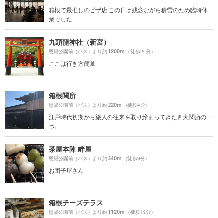
箱根で最推しのピザ店 この日は残念ながら積雪のため臨時休
業でした
九頭龍神社（新宮）
1200m
恩賜公園前（バス）より約
（徒歩20分）
ここは行き方簡単
箱根関所
220m
恩賜公園前（バス）より約
（徒歩4分）
江戸時代初期から旅人の往来を取り締まってきた四大関所の一
つ。
茶屋本陣 畔屋
540m
恩賜公園前（バス）より約
（徒歩9分）
お団子屋さん
箱根チーズテラス
1120m
恩賜公園前（バス）より約
（徒歩19分）