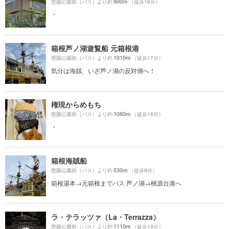
900m
恩賜公園前（バス）より約
（徒歩16分）
・
箱根芦ノ湖遊覧船 元箱根港
1010m
恩賜公園前（バス）より約
（徒歩17分）
気分は海賊、いざ芦ノ湖の反対側へ！
権現からめもち
1080m
恩賜公園前（バス）より約
（徒歩18分）
・
箱根海賊船
530m
恩賜公園前（バス）より約
（徒歩9分）
箱根湯本→元箱根までバス 芦ノ湖→桃源台港へ
ラ・テラッツァ（La・Terrazza）
1110m
恩賜公園前（バス）より約
（徒歩19分）