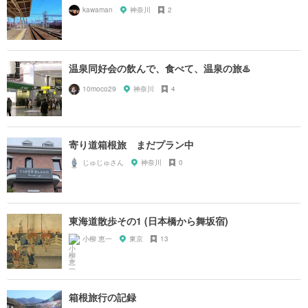
kawaman
神奈川
2
温泉同好会の飲んで、食べて、温泉の旅♨️
10moco29
神奈川
4
寄り道箱根旅 まだプラン中
じゅじゅさん
神奈川
0
東海道散歩その1 (日本橋から舞坂宿)
小柳 恵一
東京
13
箱根旅行の記録