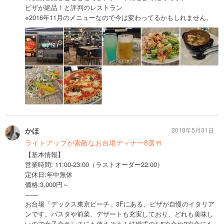
ピザが絶品！と評判のレストラン
※2016年11月のメニューなので今は変わってるかもしれません。
かほ
2018年5月31日
ライトアップが素敵なお台場ディナー8選🍴
【基本情報】
営業時間: 11:00-23:00（ラストオーダー22:00）
定休日:年中無休
価格:3,000円～
――
お台場「デックス東京ビーチ」3Fにある、ピザが自慢のイタリア
ンです。パスタや前菜、デザートも充実しており、どれも美味し
いので女子会ランチにも使えそう！結婚式の1.5次会や2次会にも