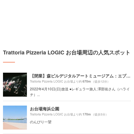
Trattoria Pizzeria LOGIC お台場周辺の人気スポット
【閉業】森ビルデジタルアートミュージアム：エプソン チームラボボーダレス（MORI Building Digital Art Museum: EPSON teamLab Borderless）
670m
Trattoria Pizzeria LOGIC お台場より約
（徒歩12分）
2022年4月10日(日)放送 ●レギュラー旅人 澤部佑さん（ハライ
チ）...
お台場海浜公園
170m
Trattoria Pizzeria LOGIC お台場より約
（徒歩3分）
のんびり一望