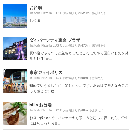
お台場
520m
Trattoria Pizzeria LOGIC お台場より約
（徒歩9分）
お台場
ダイバーシティ東京 プラザ
470m
Trattoria Pizzeria LOGIC お台場より約
（徒歩8分）
買い物でふら〜っと立ち寄ったところに何やら面白いものを発
見！12/15か...
東京ジョイポリス
60m
Trattoria Pizzeria LOGIC お台場より約
（徒歩2分）
初めていきましたが、楽しかったです。お台場で遊ぶならここ
って感じですね
bills お台場
60m
Trattoria Pizzeria LOGIC お台場より約
（徒歩1分）
お昼ご飯ついでにパンケーキも頂こうと思って行ったら、学生
にはちょっとお高...