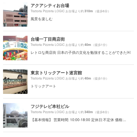
アクアシティお台場
310m
Trattoria Pizzeria LOGIC お台場より約
（徒歩6分）
風景を楽しむ
台場一丁目商店街
40m
Trattoria Pizzeria LOGIC お台場より約
（徒歩1分）
レトロな商店街 日本の子供の文化を勉強することができた￼
東京トリックアート迷宮館
40m
Trattoria Pizzeria LOGIC お台場より約
（徒歩1分）
トリックアート
フジテレビ本社ビル
340m
Trattoria Pizzeria LOGIC お台場より約
（徒歩6分）
【基本情報】 営業時間: 10:00-18:00 定休日:不定休 価格:...