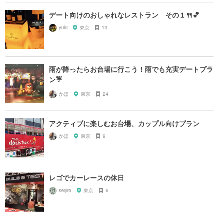
デート向けのおしゃれなレストラン その１🍴💕
yuki
東京
13
雨が降ったらお台場に行こう！雨でも充実デートプラ
ン☔️
かほ
東京
24
アクティブに楽しむお台場、カップル向けプラン
かほ
東京
9
レゴでカーレースの休日
seijiro
東京
6