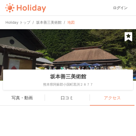
ログイン
Holiday トップ
坂本善三美術館
地図
坂本善三美術館
熊本県阿蘇郡小国町黒渕２８７７
写真・動画
口コミ
アクセス