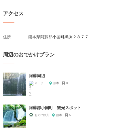
アクセス
住所
熊本県阿蘇郡小国町黒渕２８７７
周辺のおでかけプラン
阿蘇周辺
オーリー
熊本
0
阿蘇郡小国町 観光スポット
おぐに観光
熊本
5