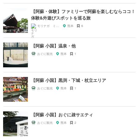
【阿蘇・体験】ファミリーで阿蘇を楽しむならココ！
体験&外遊びスポットを巡る旅
モリナガ ミツヒロ
熊本
6
【阿蘇 小国】温泉・他
おぐに観光
熊本
1
【阿蘇 小国】黒渕・下城・杖立エリア
おぐに観光
熊本
1
【阿蘇 小国】おぐに疎サエティ
おぐに観光
熊本
2