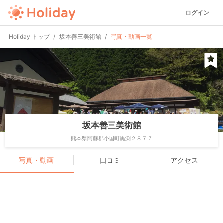
ログイン
Holiday トップ
坂本善三美術館
写真・動画一覧
坂本善三美術館
熊本県阿蘇郡小国町黒渕２８７７
写真・動画
口コミ
アクセス