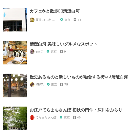
カフェ☕️と散歩🚶‍♂️清澄白河
高橋 はにわ ブラックパンサー
東京
14
清澄白河 美味しいグルメなスポット
emi♡
東京
9
歴史あるものと新しいものが融合する街☺︎♪清澄白河
MIWA
東京
75
お江戸てらまちさんぽ 初秋の門仲・深川をぶらり
てらまちさんぽ
東京
40