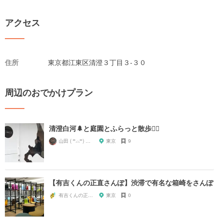
アクセス
住所
東京都江東区清澄３丁目３-３０
周辺のおでかけプラン
清澄白河🌲と庭園とふらっと散歩🚶‍♂️
山田 ( ꒪⌓꒪) ストレンジ
東京
9
【有吉くんの正直さんぽ】渋滞で有名な箱崎をさんぽ
有吉くんの正直散歩ちゃん
東京
0