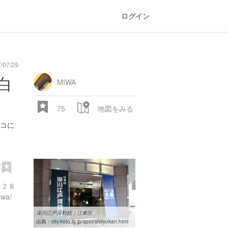
ログイン
07/29
白
MIWA
75
地図をみる
コに
館
-２８
awa/
深川江戸資料館｜江東区
出典：
city.koto.lg.jp/spot/shiryokan.html