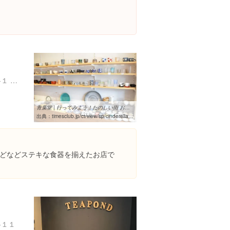
東京都江東区白河１丁目１-１ ファミーユ白河 1F
青葉堂 | 行ってみよう！たのしい街 お出かけスポット
出典：
timesclub.jp/ct/view/sp/cinderella/spot/detail.jsp?spot=111
どなどステキな食器を揃えたお店で
-１１