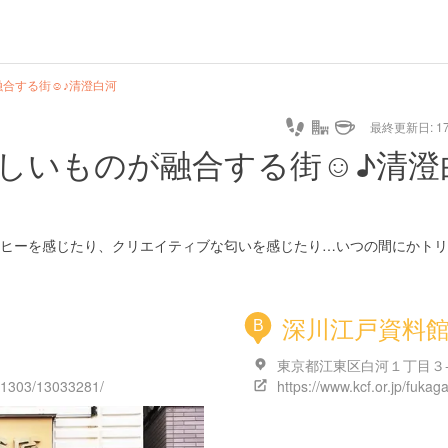
合する街☺︎♪清澄白河
最終更新日: 17/
しいものが融合する街☺︎♪清澄
ヒーを感じたり、クリエイティブな匂いを感じたり…いつの間にかトリ
深川江戸資料
B
東京都江東区白河１丁目３
131303/13033281/
https://www.kcf.or.jp/fukag