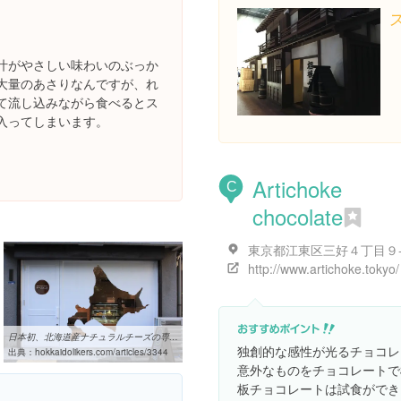
汁がやさしい味わいのぶっか
大量のあさりなんですが、れ
て流し込みながら食べるとス
入ってしまいます。
Artichoke
C
chocolate
東京都江東区三好４丁目９
http://www.artichoke.tokyo/
日本初、北海道産ナチュラルチーズの専門店「チーズのこえ」（東京 ...
独創的な感性が光るチョコレ
出典：
hokkaidolikers.com/articles/3344
意外なものをチョコレートで
板チョコレートは試食ができ