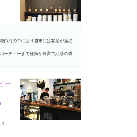
澄白河の中にあり週末には客足が途絶
バーティーまで種類が豊富で紅茶の香
ヒー
e
-３