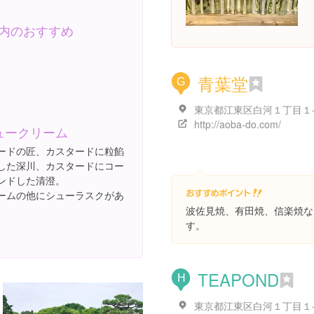
内のおすすめ
青葉堂
G
http://aoba-do.com/
ュークリーム
ードの匠、カスタードに粒餡
した深川、カスタードにコー
ンドした清澄。
ームの他にシューラスクがあ
波佐見焼、有田焼、信楽焼な
す。
TEAPOND
H
東京都江東区白河１丁目１