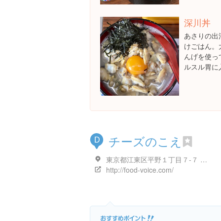
深川丼
あさりの出
けごはん。
んげを使っ
ルスル胃に
チーズのこえ
D
東京都江東区平野１丁目７-７ 近藤ビル
http://food-voice.com/