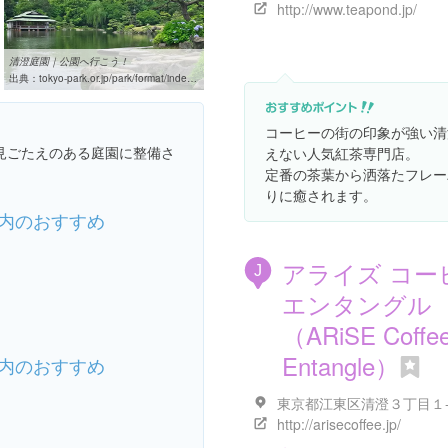
http://www.teapond.jp/
清澄庭園｜公園へ行こう！
出典：
tokyo-park.or.jp/park/format/index033.html
コーヒーの街の印象が強い清
見ごたえのある庭園に整備さ
えない人気紅茶専門店。
定番の茶葉から洒落たフレー
りに癒されます。
内のおすすめ
アライズ コー
J
エンタングル
（ARiSE Coffe
Entangle）
内のおすすめ
東京都江東区清澄３丁目１
http://arisecoffee.jp/