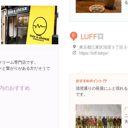
LUFF
F
東京都江東区清澄３丁目３
https://luff.tokyo/
クリーム専門店です。
ーと繋がりがある方だそうで
内のおすすめ
清澄通りの長屋にふと現れる
です。
夫