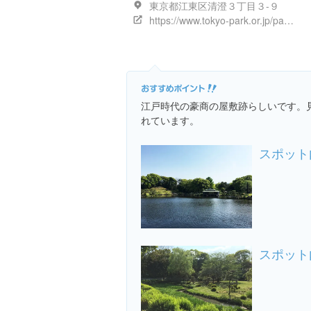
東京都江東区清澄３丁目３-９
https://www.tokyo-park.or.jp/park/format/index033.html
江戸時代の豪商の屋敷跡らしいです。
れています。
スポット
スポット