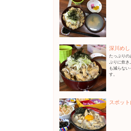
深川めし
たっぷりの
ぷりに炊き
も減らない
す。
スポット