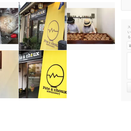
ス
い
る