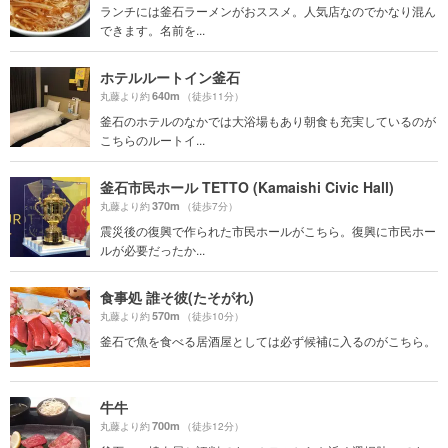
ランチには釜石ラーメンがおススメ。人気店なのでかなり混ん
できます。名前を...
ホテルルートイン釜石
640m
丸藤より約
（徒歩11分）
釜石のホテルのなかでは大浴場もあり朝食も充実しているのが
こちらのルートイ...
釜石市民ホール TETTO (Kamaishi Civic Hall)
370m
丸藤より約
（徒歩7分）
震災後の復興で作られた市民ホールがこちら。復興に市民ホー
ルが必要だったか...
食事処 誰そ彼(たそがれ)
570m
丸藤より約
（徒歩10分）
釜石で魚を食べる居酒屋としては必ず候補に入るのがこちら。
牛牛
700m
丸藤より約
（徒歩12分）