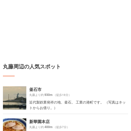
丸藤周辺の人気スポット
釜石市
930m
丸藤より約
（徒歩16分）
近代製鉄業発祥の地、釜石。 工業の港町です。 （写真はネッ
トからお借り。）
新華園本店
400m
丸藤より約
（徒歩7分）