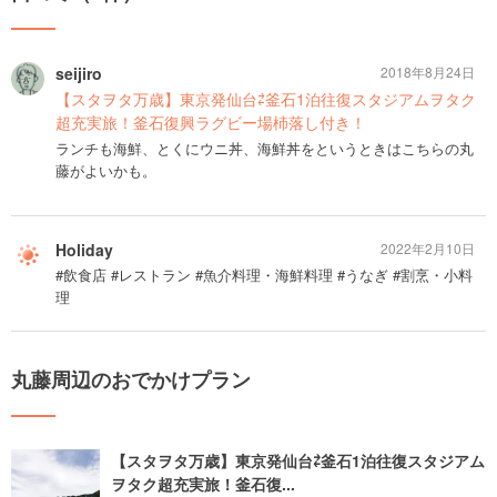
seijiro
2018年8月24日
【スタヲタ万歳】東京発仙台⇄釜石1泊往復スタジアムヲタク
超充実旅！釜石復興ラグビー場杮落し付き！
ランチも海鮮、とくにウニ丼、海鮮丼をというときはこちらの丸
藤がよいかも。
Holiday
2022年2月10日
#飲食店 #レストラン #魚介料理・海鮮料理 #うなぎ #割烹・小料
理
丸藤周辺のおでかけプラン
【スタヲタ万歳】東京発仙台⇄釜石1泊往復スタジアム
ヲタク超充実旅！釜石復...