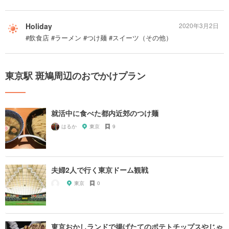
Holiday
2020年3月2日
#飲食店 #ラーメン #つけ麺 #スイーツ（その他）
東京駅 斑鳩周辺のおでかけプラン
就活中に食べた都内近郊のつけ麺
はるか
東京
9
夫婦2人で行く東京ドーム観戦
東京
0
東京おかしランドで揚げたてのポテトチップスやじゃ