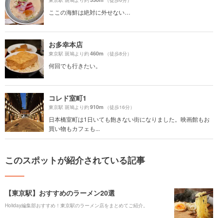
東京駅 斑鳩より約
（徒歩6分）
ここの海鮮は絶対に外せない…
お多幸本店
460m
東京駅 斑鳩より約
（徒歩8分）
何回でも行きたい。
コレド室町1
910m
東京駅 斑鳩より約
（徒歩16分）
日本橋室町は1日いても飽きない街になりました。映画館もお
買い物もカフェも...
このスポットが紹介されている記事
【東京駅】おすすめのラーメン20選
Holiday編集部おすすめ！東京駅のラーメン店をまとめてご紹介。