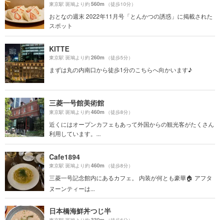
560m
東京駅 斑鳩より約
（徒歩10分）
おとなの週末 2022年11月号「とんかつの誘惑」に掲載された
スポット
KITTE
260m
東京駅 斑鳩より約
（徒歩5分）
まずは丸の内南口から徒歩1分のこちらへ向かいます♪
三菱一号館美術館
460m
東京駅 斑鳩より約
（徒歩8分）
近くにはオープンカフェもあって外国からの観光客がたくさん
利用しています。...
Cafe1894
460m
東京駅 斑鳩より約
（徒歩8分）
三菱一号記念館内にあるカフェ。 内装が何とも豪華🏠 アフタ
ヌーンティーは...
日本橋海鮮丼つじ半
330m