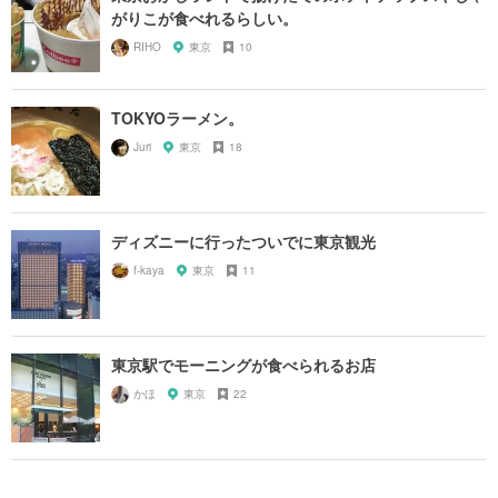
がりこが食べれるらしい。
RIHO
東京
10
TOKYOラーメン。
Juri
東京
18
ディズニーに行ったついでに東京観光
f-kaya
東京
11
東京駅でモーニングが食べられるお店
かほ
東京
22