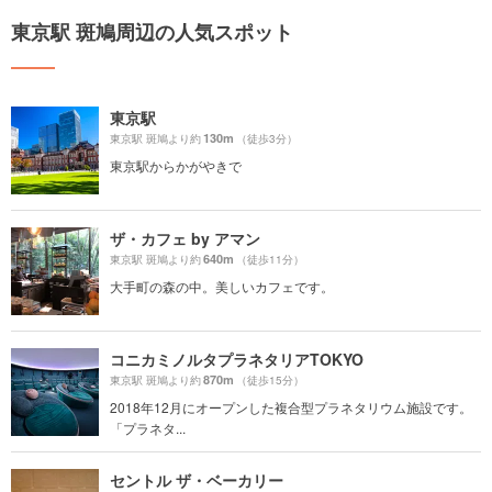
東京駅 斑鳩周辺の人気スポット
東京駅
130m
東京駅 斑鳩より約
（徒歩3分）
東京駅からかがやきで
ザ・カフェ by アマン
640m
東京駅 斑鳩より約
（徒歩11分）
大手町の森の中。美しいカフェです。
コニカミノルタプラネタリアTOKYO
870m
東京駅 斑鳩より約
（徒歩15分）
2018年12月にオープンした複合型プラネタリウム施設です。
「プラネタ...
セントル ザ・ベーカリー