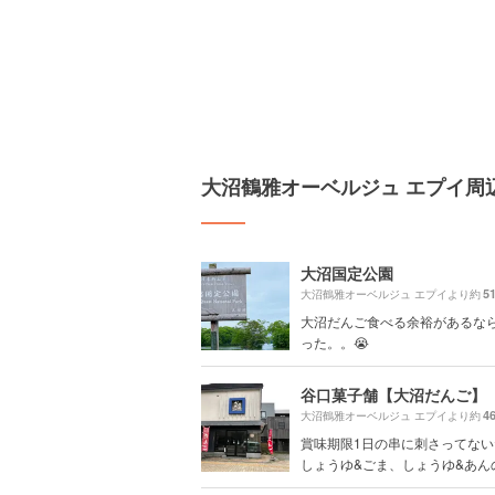
大沼鶴雅オーベルジュ エプイ周
大沼国定公園
5
大沼鶴雅オーベルジュ エプイより約
大沼だんご食べる余裕があるな
った。。😭
谷口菓子舗【大沼だんご】
4
大沼鶴雅オーベルジュ エプイより約
賞味期限1日の串に刺さってな
しょうゆ&ごま、しょうゆ&あんの.