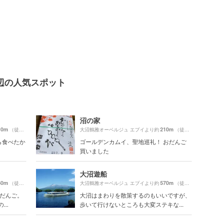
辺の人気スポット
沼の家
10m
210m
（徒歩9分）
大沼鶴雅オーベルジュ エプイより約
（徒歩4分）
ら食べたか
ゴールデンカムイ、聖地巡礼！ おだんご
買いました
大沼遊船
60m
570m
（徒歩8分）
大沼鶴雅オーベルジュ エプイより約
（徒歩10分）
いだんご。
大沼はまわりを散策するのもいいですが、
..
歩いて行けないところも大変ステキな...