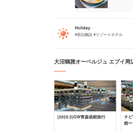
Holiday
#宿泊施設 #リゾートホテル
大沼鶴雅オーベルジュ エプイ周
(2025.5)GW青森函館旅行
チビ
館〜