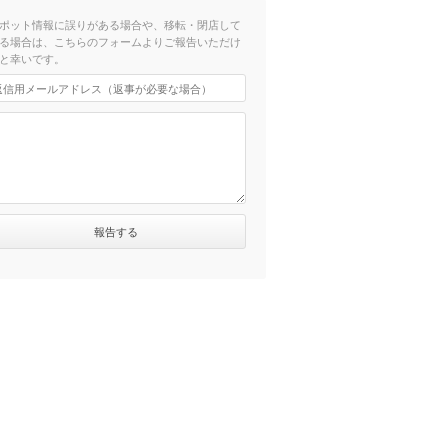
ポット情報に誤りがある場合や、移転・閉店して
る場合は、こちらのフォームよりご報告いただけ
と幸いです。