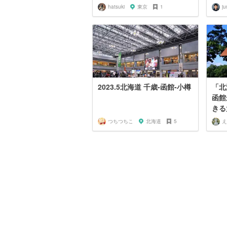
hatsuki
東京
1
2023.5北海道 千歳-函館-小樽
「北
函館
きる
つちつちこ
北海道
5
え