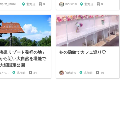
jump.w_rabbitkun
北海道
0
mh0818
北海道
0
海道リゾート発祥の地」
冬の函館でカフェ巡り♡
から近い大自然を堪能で
大沼国定公園
びっこ
北海道
34
Yukichu
北海道
16