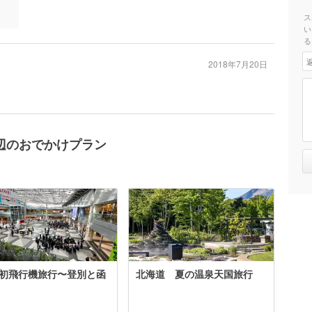
ス
い
る
2018年7月20日
辺のおでかけプラン
初飛行機旅行〜登別と函
北海道 夏の温泉天国旅行