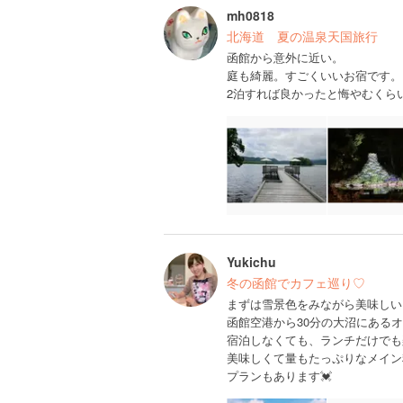
mh0818
北海道 夏の温泉天国旅行
函館から意外に近い。
庭も綺麗。すごくいいお宿です。
2泊すれば良かったと悔やむくら
Yukichu
冬の函館でカフェ巡り♡
まずは雪景色をみながら美味しい
函館空港から30分の大沼にある
宿泊しなくても、ランチだけでも
美味しくて量もたっぷりなメイン
プランもあります💓