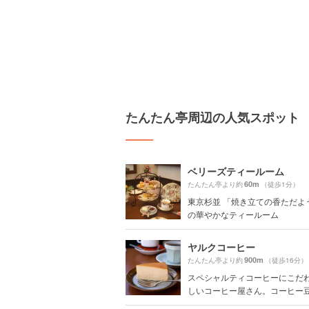
たんたん亭周辺の人気スポット
ベリーズティールーム
60m
たんたん亭より約
（徒歩1分）
東京杉並 「焼き立ての香ただよ
の華やかなティールーム
ヤルクコーヒー
900m
たんたん亭より約
（徒歩16分）
スペシャルティコーヒーにこだ
しいコーヒー屋さん。コーヒー豆の