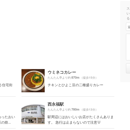
ス
い
る
ウミネコカレー
870m
たんたん亭より約
（徒歩15分）
う住宅街
チキンとひよこ豆の二種盛りカレー
西永福駅
780m
たんたん亭より約
（徒歩13分）
わったおい
駅周辺にはおいしいお店がたくさんありま
焙...
す。 急行は止まらないので注意💡