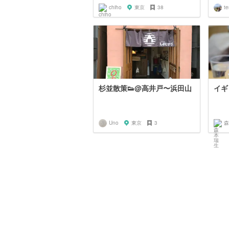
chiho
東京
38
te
杉並散策👟@高井戸〜浜田山
イギ
Uno
東京
3
森