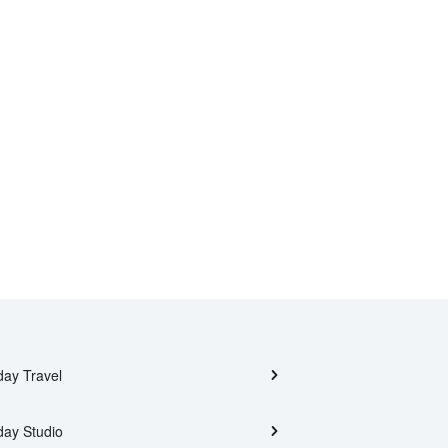
day Travel
day Studio