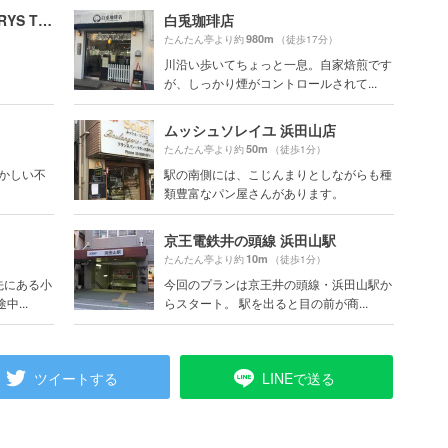
ベリーズティールーム BERRYS TEA ROOM
白兎珈琲店
980m
たんたん亭より約
（徒歩17分）
川沿い歩いてちょっと一息。自家焙煎です
が、しっかり煙がコントロールされて...
ムッシュソレイユ 浜田山店
50m
たんたん亭より約
（徒歩1分）
懐かしい不
駅の南側には、こじんまりとしながらも種
類豊富なパン屋さんがあります。
京王電鉄井の頭線 浜田山駅
10m
たんたん亭より約
（徒歩1分）
先にある小
今回のプランは京王井の頭線・浜田山駅か
...
らスタート。 駅を出ると目の前が商...
ツイートする
LINEで送る