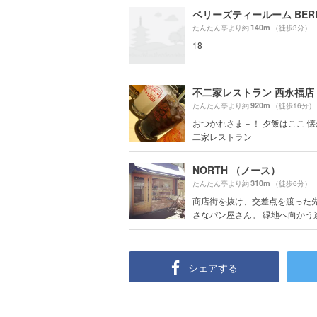
140m
たんたん亭より約
（徒歩3分）
18
不二家レストラン 西永福店
920m
たんたん亭より約
（徒歩16分）
おつかれさま－！ 夕飯はここ 
二家レストラン
NORTH （ノース）
310m
たんたん亭より約
（徒歩6分）
商店街を抜け、交差点を渡った
さなパン屋さん。 緑地へ向かう途中
シェアする