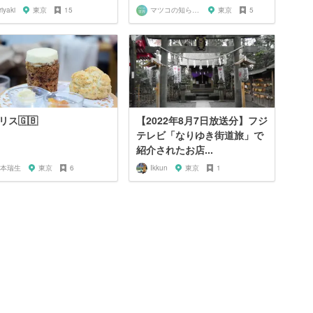
riyaki
東京
15
マツコの知らない世界マニア
東京
5
リス🇬🇧
【2022年8月7日放送分】フジ
テレビ「なりゆき街道旅」で
紹介されたお店...
本瑞生
東京
6
Ikkun
東京
1