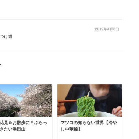
2019年4月8日
#つけ麺
ン
花見＆お散歩に＊ぷらっ
マツコの知らない世界【冷や
きたい浜田山
し中華編】