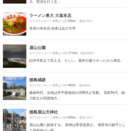
示、実演を行う文...
ラーメン東大 大道本店
920m
ホテルサンルート徳島より約
（徒歩16分）
茶系の有名店 由来はあの大学
眉山公園
1710m
ホテルサンルート徳島より約
（徒歩29分）
紀伊半島まで見える、らしい。最終日曇りやったから残念。
徳島城跡
460m
ホテルサンルート徳島より約
（徒歩8分）
鎌倉時代、当地は伊予国地頭の河野氏が支配。 室町時代、細
川頼之が四国地方...
徳島眉山天神社
680m
ホテルサンルート徳島より約
（徒歩12分）
眉山山麓に鎮座する。 祭神は菅原道真公。 潮音寺の鎮守とし
て瑞巌寺の一顎...