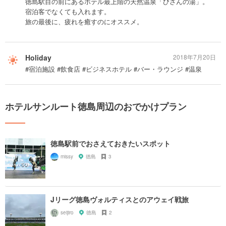
徳島駅目の前にあるホテル最上階の天然温泉「びざんの湯」。
宿泊客でなくても入れます。
旅の最後に、疲れを癒すのにオススメ。
Holiday
2018年7月20日
#宿泊施設 #飲食店 #ビジネスホテル #バー・ラウンジ #温泉
ホテルサンルート徳島周辺のおでかけプラン
徳島駅前でおさえておきたいスポット
missy
徳島
3
Jリーグ徳島ヴォルティスとのアウェイ戦旅
seijiro
徳島
2