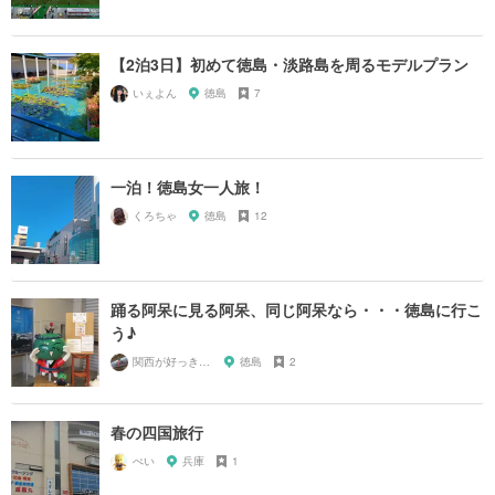
【2泊3日】初めて徳島・淡路島を周るモデルプラン
いぇよん
徳島
7
一泊！徳島女一人旅！
くろちゃ
徳島
12
踊る阿呆に見る阿呆、同じ阿呆なら・・・徳島に行こ
う♪
関西が好っきゃねん
徳島
2
春の四国旅行
ぺい
兵庫
1