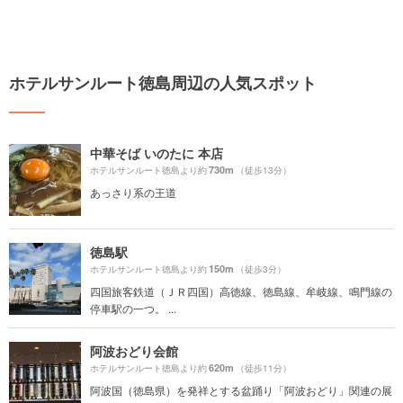
ホテルサンルート徳島周辺の人気スポット
中華そば いのたに 本店
730m
ホテルサンルート徳島より約
（徒歩13分）
あっさり系の王道
徳島駅
150m
ホテルサンルート徳島より約
（徒歩3分）
四国旅客鉄道（ＪＲ四国）高徳線、徳島線、牟岐線、鳴門線の
停車駅の一つ。 ...
阿波おどり会館
620m
ホテルサンルート徳島より約
（徒歩11分）
阿波国（徳島県）を発祥とする盆踊り「阿波おどり」関連の展