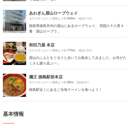
あわぎん眉山ロープウェイ
640m
ホテルサンルート徳島より約
（徒歩11分）
徳島県徳島市内の眉山にあるロープウェイ。 四国八十八景４
番「眉山ロープウ...
和田乃屋 本店
770m
ホテルサンルート徳島より約
（徒歩13分）
眉山のふもとをぐるりと歩いてお散歩してみました。お寺がた
くさん建ち並ぶ一...
麺王 徳島駅前本店
80m
ホテルサンルート徳島より約
（徒歩2分）
徳島駅近くにあるご当地ラーメンを食べよう！
基本情報