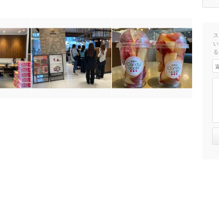
ス
い
る