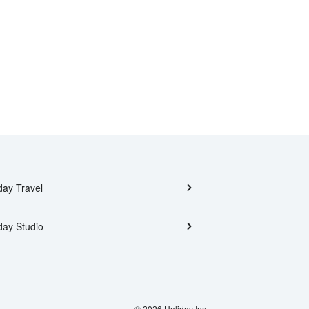
day Travel
day Studio
© 2026 Holiday Inc.