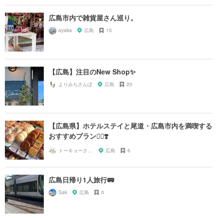
広島市内で雑貨屋さん巡り。
ayaka
広島
15
【広島】注目のNew Shop✨
よりみちさんぽ
広島
20
【広島県】ホテルステイと尾道・広島市内を満喫する
おすすめプラン🚶‍♀️❣️
トーキョーさんぽ
広島
6
広島日帰り1人旅行🚃
Sak
広島
0