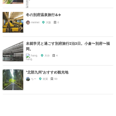
冬の別府温泉旅行♨️✈️
meimei
大阪
0
未就学児と過ごす別府旅行2泊3日。小倉〜別府〜福
岡。
hang.
大分
4
*北部九州*おすすめ観光地
ちー
佐賀
50