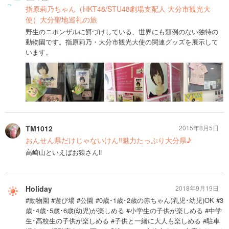
指原莉乃ちゃん（HKT48/STU48劇場支配人 大分市観光大
使）大分聖地巡礼の旅
野生のニホンザルに餌づけしている、世界にも類例のない独特の
動物園です。指原莉乃・大分市観光大使の関連グッズを展示して
います。
TM1012
2015年8月5日
おんせん県だけじゃないけん‼︎魅力たっぷり大分県♪
高崎山といえばお猿さん‼︎
Holiday
2018年9月19日
#動物園 #遊び場 #公園 #0歳･1歳･2歳の赤ちゃん(乳児･幼児)OK #3
歳･4歳･5歳･6歳(幼児)が楽しめる #小学生の子供が楽しめる #中学
生･高校生の子供が楽しめる #子供と一緒に大人も楽しめる #駐車