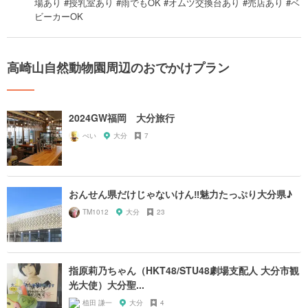
場あり #授乳室あり #雨でもOK #オムツ交換台あり #売店あり #ベ
ビーカーOK
高崎山自然動物園周辺のおでかけプラン
2024GW福岡 大分旅行
ぺい
大分
7
おんせん県だけじゃないけん‼︎魅力たっぷり大分県♪
TM1012
大分
23
指原莉乃ちゃん（HKT48/STU48劇場支配人 大分市観
光大使）大分聖...
植田 謙一
大分
4