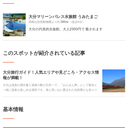
大分マリーンパレス水族館 うみたまご
280m
高崎山自然動物園より約
（徒歩5分）
大分の代表的水族館。大人2300円で 癒されます
このスポットが紹介されている記事
大分旅行ガイド！人気エリアや見どころ・アクセス情
報が満載！
大分は温泉の湧出量と源泉の数が日本一で、『おんせん県』として観光と
一緒に温泉が楽しめる場所です。海と高い山に囲まれた自然豊かな各エリ
アの観光スポットをめぐれば、温泉はもちろん、歴史や文化、アート、個
性的なテーマパークやご当地グルメまで、見どころがたくさんです。電車
や路線バスでのんびり、また車でドライブしながら、旅を楽しみましょ
基本情報
う。 今回は、見どころや有名な観光スポットからご当地グルメ、アクセス
情報、季節のイベント、ホテルまで、大分旅行のすべてをまるごとご紹介
いたします！