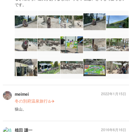
です。
meimei
2022年1月15日
冬の別府温泉旅行♨️✈️
猿山。
植田 謙一
2016年6月16日