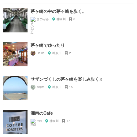
茅ヶ崎の中の茅ヶ崎を歩く。
きのがみ
神奈川
0
茅ヶ崎でゆったり
Reiko
神奈川
2
サザンづくしの茅ヶ崎を楽しみ歩く♫
seijiro
神奈川
15
湘南のCafe
miki
神奈川
17