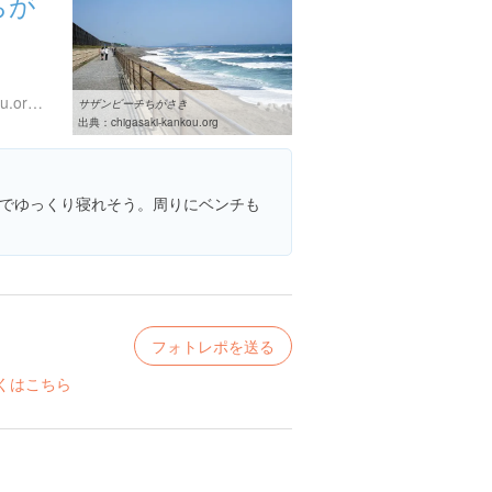
ちが
http://www.chigasaki-kankou.org/index.html
サザンビーチちがさき
出典：
chigasaki-kankou.org
でゆっくり寝れそう。周りにベンチも
フォトレポを送る
くはこちら