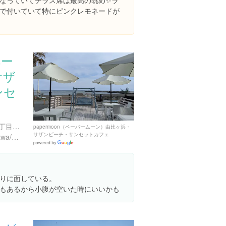
なっていてテラス席は最高の眺め✨ラ
で付いていて特にピンクレモネードが
ペー
サザ
ンセ
神奈川県茅ヶ崎市中海岸４丁目１２９８６-５２ サザンビーチヒルズ 1F
papermoon（ペーパームーン）由比ヶ浜・
サザンビーチ・サンセットカフェ
https://tabelog.com/kanagawa/A1404/A140406/14079538/
Google
Places
りに面している。
もあるから小腹が空いた時にいいかも