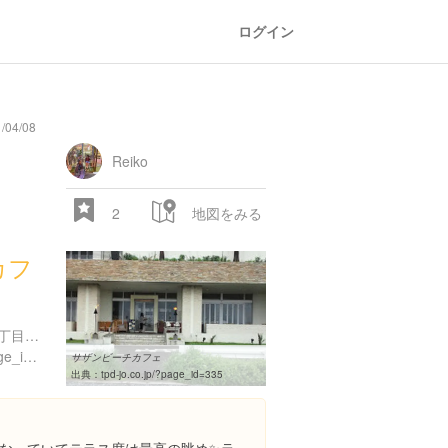
ログイン
/04/08
Reiko
2
地図をみる
カフ
神奈川県茅ヶ崎市中海岸４丁目１２９８６
http://www.tpd-jo.co.jp/?page_id=335
サザンビーチカフェ
出典：
tpd-jo.co.jp/?page_id=335