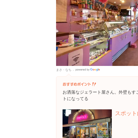
まさ・なち
Google
Places
お洒落なジェラート屋さん。外壁もす
トになってる
スポット