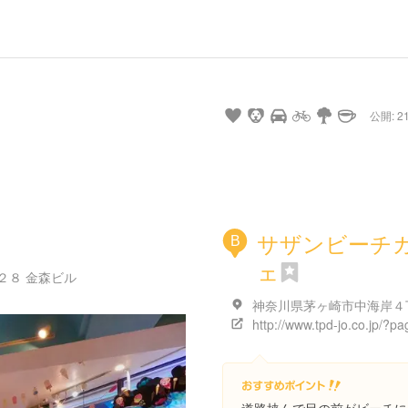
公開: 21
サザンビーチ
B
ェ
２８ 金森ビル