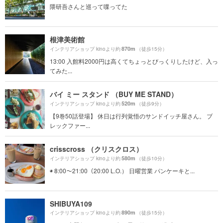
隈研吾さんと巡って喋ってた
根津美術館
870m
インテリアショップ kinoより約
（徒歩15分）
13:00 入館料2000円は高くてちょっとびっくりしたけど、入っ
てみた...
バイ ミー スタンド （BUY ME STAND）
520m
インテリアショップ kinoより約
（徒歩9分）
【9巻50話登場】 休日は行列覚悟のサンドイッチ屋さん。 ブ
レックファー...
crisscross （クリスクロス）
580m
インテリアショップ kinoより約
（徒歩10分）
◉ 8:00〜21:00（20:00 L.O.） 日曜営業 パンケーキと...
SHIBUYA109
890m
インテリアショップ kinoより約
（徒歩15分）