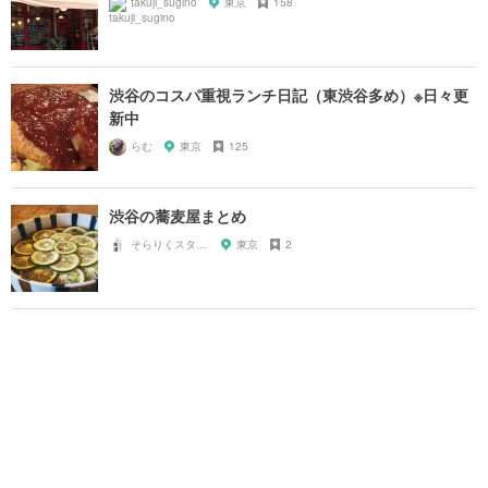
takuji_sugino
東京
158
渋谷のコスパ重視ランチ日記（東渋谷多め）※日々更
新中
らむ
東京
125
渋谷の蕎麦屋まとめ
そらりくスタッフ
東京
2