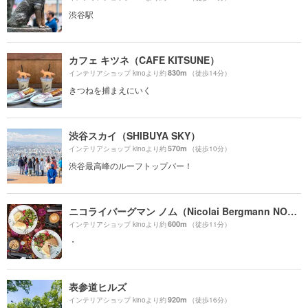
渋谷駅
カフェ キツネ（CAFE KITSUNE）
830m
インテリアショップ kinoより約
（徒歩14分）
きつねを捕まえにいく
渋谷スカイ（SHIBUYA SKY）
570m
インテリアショップ kinoより約
（徒歩10分）
渋谷最高峰のルーフトップバー！
ニコライバーグマン ノム（Nicolai Bergmann NOMU ）
600m
インテリアショップ kinoより約
（徒歩11分）
・
表参道ヒルズ
920m
インテリアショップ kinoより約
（徒歩16分）