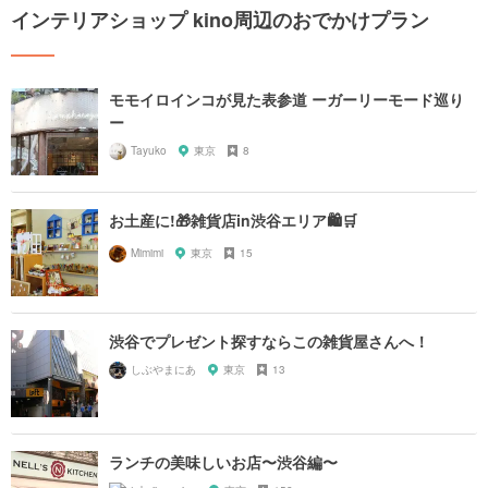
インテリアショップ kino周辺のおでかけプラン
モモイロインコが見た表参道 ーガーリーモード巡り
ー
Tayuko
東京
8
お土産に!🎁雑貨店in渋谷エリア🛍🛒
Mimimi
東京
15
渋谷でプレゼント探すならこの雑貨屋さんへ！
しぶやまにあ
東京
13
ランチの美味しいお店〜渋谷編〜