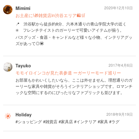
Mimimi
2020年12月10日
お土産に!🎁雑貨店in渋谷エリア🛍🛒
📍 渋谷駅から徒歩約8分、六本木通りの青山学院大学の近く
✳️ フレンチテイストのガーリーで可愛いアイテムが揃う。
バスグッズ・食器・キャンドルなど様々な小物、インテリアグッ
ズがあって◎💟
Tayuko
2017年4月6日
モモイロインコが見た表参道 ーガーリーモード巡りー
お部屋もかわいくしたいなら、ここは外せません。理想通りのガ
ーリーな家具や雑貨がそろうインテリアショップです。ロマンチ
ックな空間にするのにぴったりなファブリックも並びます。
Holiday
2018年9月19日
#ショッピング #雑貨店 #家具店 #インテリア #家具 #ラグ